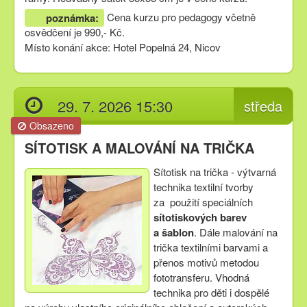
Cena kurzu pro pedagogy včetně
poznámka:
osvědčení je 990,- Kč.
Místo konání akce: Hotel Popelná 24, Nicov
29. 7. 2026 15:30
středa
Obsazeno
SÍTOTISK A MALOVÁNÍ NA TRIČKA
Sítotisk na trička - výtvarná
technika textilní tvorby
za použití speciálních
sítotiskových barev
a šablon
. Dále malování na
trička textilními barvami a
přenos motivů metodou
fototransferu. Vhodná
technika pro děti i dospělé