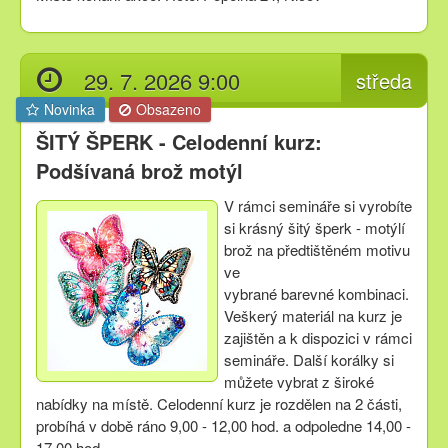
29. 7. 2026 9:00
středa
Novinka
Obsazeno
ŠITÝ ŠPERK - Celodenní kurz:
Podšívaná brož motýl
V rámci semináře si vyrobíte
si krásný šitý šperk - motýlí
brož na předtištěném motivu
ve
vybrané barevné kombinaci.
Veškerý materiál na kurz je
zajištěn a k dispozici v rámci
semináře. Další korálky si
můžete vybrat z široké
nabídky na místě. Celodenní kurz je rozdělen na 2 části,
probíhá v době ráno 9,00 - 12,00 hod. a odpoledne 14,00 -
17,00 hod.