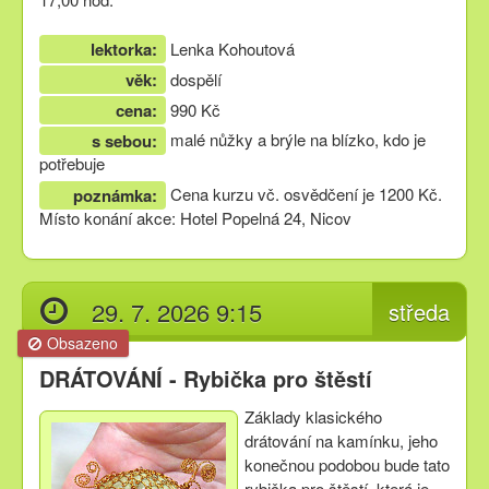
lektorka:
Lenka Kohoutová
věk:
dospělí
cena:
990 Kč
malé nůžky a brýle na blízko, kdo je
s sebou:
potřebuje
Cena kurzu vč. osvědčení je 1200 Kč.
poznámka:
Místo konání akce: Hotel Popelná 24, Nicov
29. 7. 2026 9:15
středa
Obsazeno
DRÁTOVÁNÍ - Rybička pro štěstí
Základy klasického
drátování na kamínku, jeho
konečnou podobou bude tato
rybička pro štěstí, která je