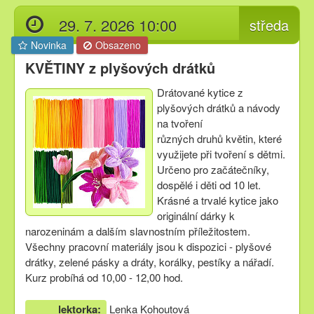
29. 7. 2026 10:00
středa
Novinka
Obsazeno
KVĚTINY z plyšových drátků
Drátované kytice z
plyšových drátků a návody
na tvoření
různých druhů květin, které
využijete při tvoření s dětmi.
Určeno pro začátečníky,
dospělé i děti od 10 let.
Krásné a trvalé kytice jako
originální dárky k
narozeninám a dalším slavnostním příležitostem.
Všechny pracovní materiály jsou k dispozici - plyšové
drátky, zelené pásky a dráty, korálky, pestíky a nářadí.
Kurz probíhá od 10,00 - 12,00 hod.
lektorka:
Lenka Kohoutová