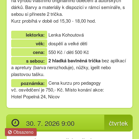
na
výrobu vlastního originálního oblečení a autorských
dárků.
Barvy a materiály k dispozici v rámci semináře, s
sebou si přineste 2 trička.
Kurz probíhá v době od 15,30 - 18,00 hod.
lektorka:
Lenka Kohoutová
věk:
dospělí a velké děti
cena:
550 Kč / děti 500 Kč
2 hladká bavlněná trička
bez aplikací
s sebou:
a apretury (barva nerozhoduje), nůžky, igelit nebo
plastovou tašku.
Cena kurzu pro pedagogy
poznámka:
vč. osvědčení je 750,- Kč. Místo konání akce:
Hotel Popelná 24, Nicov
30. 7. 2026 9:00
čtvrtek
Obsazeno