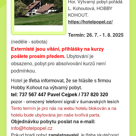
Hor. Výtvarný pobyt pořádá
L. Kohoutová, HOBBY
KOHOUT.
https://hotelpopel.cz/
Termín:
26. 7. - 1. 8. 2025
(neděle - sobota)
Externisté jsou vítáni, přihlášky na kurzy
pošlete prosím předem.
Ubytování je
obsazeno, pobyt pro absolvování kurzů není
podmínkou.
Hotel
je třeba informovat, že se hlásíte s firmou
Hobby Kohout na výtvarný pobyt.
tel: 737 567 447 Pavel Cejpek / 737 820 320
pozor - omezený telefonní signál v šumavských lesích
Tento termín je pro nás na webu hotelu blokován a na
hotelu bude ubytována jen naše tvořivá parta.
Objednávku pobytu poslat na e-mail:
info@hotelpopel.cz
Pokud hradí pobyt
zaměstnavatel
, je třeba skutečnost