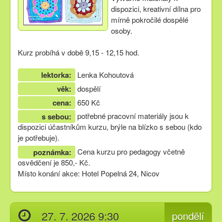
dispozici, kreativní dílna pro
mírně pokročilé dospělé
osoby.
Kurz probíhá v době 9,15 - 12,15 hod.
lektorka:
Lenka Kohoutová
věk:
dospělí
cena:
650 Kč
potřebné pracovní materiály jsou k
s sebou:
dispozici účastníkům kurzu, brýle na blízko s sebou (kdo
je potřebuje).
Cena kurzu pro pedagogy včetně
poznámka:
osvědčení je 850,- Kč.
Místo konání akce: Hotel Popelná 24, Nicov
27. 7. 2026 9:30
pondělí