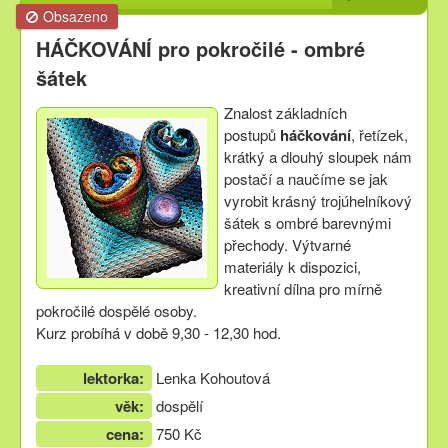
Obsazeno
HÁČKOVÁNÍ pro pokročilé - ombré
šátek
Znalost základních
postupů
háčkování
, řetízek,
krátký a dlouhý sloupek nám
postačí a naučíme se jak
vyrobit krásný trojúhelníkový
šátek s ombré barevnými
přechody. Výtvarné
materiály k dispozici,
kreativní dílna pro mírně
pokročilé dospělé osoby.
Kurz probíhá v době 9,30 - 12,30 hod.
lektorka:
Lenka Kohoutová
věk:
dospělí
cena:
750 Kč