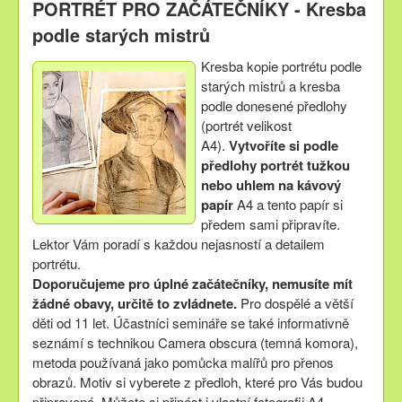
PORTRÉT PRO ZAČÁTEČNÍKY - Kresba
podle starých mistrů
Kresba kopie portrétu podle
starých mistrů a kresba
podle donesené předlohy
(portrét velikost
A4).
Vytvoříte si podle
předlohy portrét tužkou
nebo uhlem na kávový
papír
A4 a tento papír si
předem sami připravíte.
Lektor Vám poradí s každou nejasností a detailem
portrétu.
Doporučujeme pro úplné začátečníky, nemusíte mít
žádné obavy, určitě to zvládnete.
Pro dospělé a větší
děti od 11 let.
Účastníci semináře se také informativně
seznámí s technikou Camera obscura (temná komora),
metoda používaná jako pomůcka malířů pro přenos
obrazů. Motiv si vyberete z předloh, které pro Vás budou
připravené. Můžete si přinést i vlastní fotografii A4.