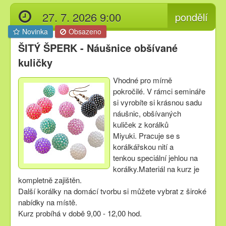
27. 7. 2026 9:00
pondělí
Novinka
Obsazeno
ŠITÝ ŠPERK - Náušnice obšívané
kuličky
Vhodné pro mírně
pokročilé.
V rámci semináře
si vyrobíte si krásnou sadu
náušnic, obšívaných
kuliček z korálků
Miyuki. Pracuje se s
korálkářskou nití a
tenkou speciální jehlou na
korálky.Materiál na kurz je
kompletně zajištěn.
Další korálky na domácí tvorbu si můžete vybrat z široké
nabídky na místě.
Kurz probíhá v době 9,00 - 12,00 hod.