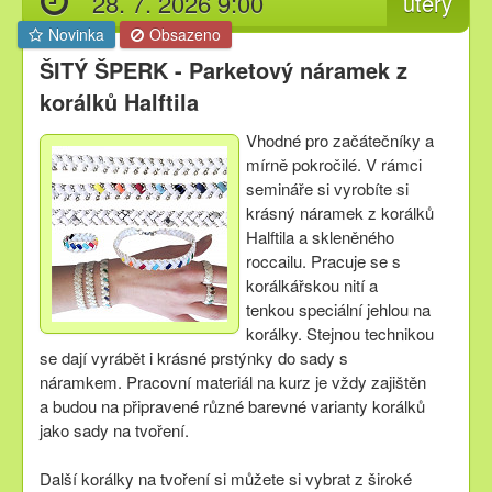
28. 7. 2026 9:00
úterý
Novinka
Obsazeno
ŠITÝ ŠPERK - Parketový náramek z
korálků Halftila
Vhodné pro začátečníky a
mírně pokročilé. V rámci
semináře si vyrobíte si
krásný náramek z korálků
Halftila a skleněného
roccailu. Pracuje se s
korálkářskou nití a
tenkou speciální jehlou na
korálky. Stejnou technikou
se dají vyrábět i krásné prstýnky do sady s
náramkem. Pracovní materiál na kurz je vždy zajištěn
a budou na připravené různé barevné varianty korálků
jako sady na tvoření.
Další korálky na tvoření si můžete si vybrat z široké