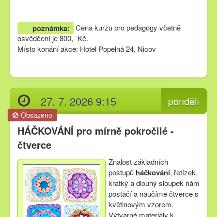
Cena kurzu pro pedagogy včetně
poznámka:
osvědčení je 800,- Kč.
Místo konání akce: Hotel Popelná 24, Nicov
27. 7. 2026 9:15
pondělí
Obsazeno
HÁČKOVÁNÍ pro mírně pokročilé -
čtverce
Znalost základních
postupů
háčkování
, řetízek,
krátký a dlouhý sloupek nám
postačí a naučíme čtverce s
květinovým vzorem.
Výtvarné materiály k