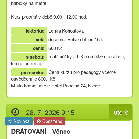
nabídky na místě.
Kurz probíhá v době 9,00 - 12,00 hod.
lektorka:
Lenka Kohoutová
věk:
dospělí a velké děti od 15 let
cena:
600 Kč
malé nůžky a brýle na blízko s sebou,
s sebou:
kdo je potřebuje
Cena kurzu pro pedagogy včetně
poznámka:
osvědčení je 800,- Kč.
Místo konání akce: Hotel Popelná 24, Nicov
28. 7. 2026 9:15
úterý
Novinka
Obsazeno
DRÁTOVÁNÍ - Věnec