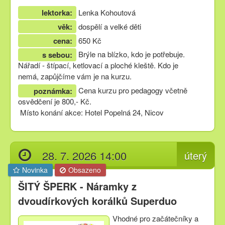
lektorka:
Lenka Kohoutová
věk:
dospělí a velké děti
cena:
650 Kč
Brýle na blízko, kdo je potřebuje.
s sebou:
Nářadí - štípací, ketlovací a ploché kleště. Kdo je
nemá, zapůjčíme vám je na kurzu.
Cena kurzu pro pedagogy včetně
poznámka:
osvědčení je 800,- Kč.
Místo konání akce: Hotel Popelná 24, Nicov
28. 7. 2026 14:00
úterý
Novinka
Obsazeno
ŠITÝ ŠPERK - Náramky z
dvoudírkových korálků Superduo
Vhodné pro začátečníky a