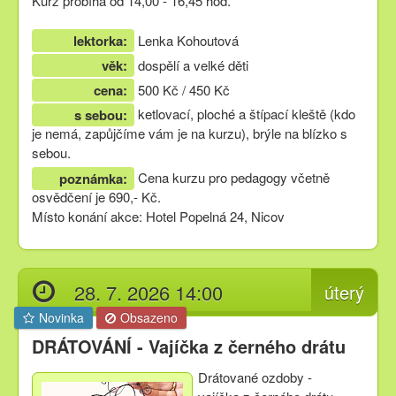
Kurz probíhá od 14,00 - 16,45 hod.
lektorka:
Lenka Kohoutová
věk:
dospělí a velké děti
cena:
500 Kč / 450 Kč
ketlovací, ploché a štípací kleště (kdo
s sebou:
je nemá, zapůjčíme vám je na kurzu), brýle na blízko s
sebou.
Cena kurzu pro pedagogy včetně
poznámka:
osvědčení je 690,- Kč.
Místo konání akce: Hotel Popelná 24, Nicov
28. 7. 2026 14:00
úterý
Novinka
Obsazeno
DRÁTOVÁNÍ - Vajíčka z černého drátu
Drátované ozdoby -