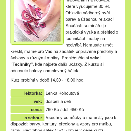
které vyučujeme 30 let.
Objevíte nádherný svět
barev a úžasnou relaxaci.
Součástí semináře je
praktická výuka a přehled o
technikách malby na
hedvábí. Nemusíte umět
kreslit, máme pro Vás na začátek připravené předlohy a
šablony s různými motivy. Prohlédněte si
sekci
"Techniky"
, kde najdete další ukázky. Z kurzu si
odnesete hotový namalovaný šátek.
Kurz probíhá v době 14,30 - 18,00 hod.
lektorka:
Lenka Kohoutová
věk:
dospělí a děti
cena:
790 Kč / děti 650 Kč
Všechny pomůcky a materiály jsou k
s sebou:
dispozici: barvy, kontury, předlohy a vzory pro malbu,
rámy. Hedvábný šátek 55x55 cm je v ceně kurzu.