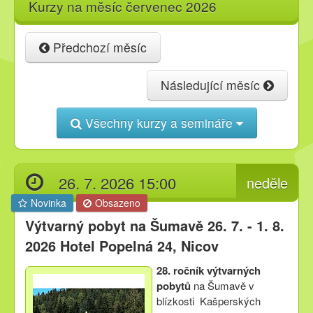
Kurzy na měsíc červenec 2026
Kurzy
Předchozí měsíc
Techniky
Následující měsíc
Všechny kurzy a semináře
Inspirace
Kontakt
26. 7. 2026 15:00
neděle
Novinka
Obsazeno
Facebook
Výtvarný pobyt na Šumavě 26. 7. - 1. 8.
2026 Hotel Popelná 24, Nicov
28. ročník výtvarných
pobytů
na Šumavě v
blízkosti Kašperských