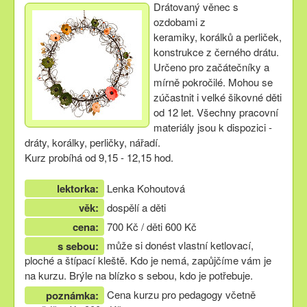
Drátovaný věnec s
ozdobami z
keramiky, korálků a perliček,
konstrukce z černého drátu.
Určeno pro začátečníky a
mírně pokročilé. Mohou se
zúčastnit i velké šikovné děti
od 12 let. Všechny pracovní
materiály jsou k dispozici -
dráty, korálky, perličky, nářadí.
Kurz probíhá od 9,15 - 12,15 hod.
lektorka:
Lenka Kohoutová
věk:
dospělí a děti
cena:
700 Kč / děti 600 Kč
může si donést vlastní ketlovací,
s sebou:
ploché a štípací kleště. Kdo je nemá, zapůjčíme vám je
na kurzu. Brýle na blízko s sebou, kdo je potřebuje.
Cena kurzu pro pedagogy včetně
poznámka: