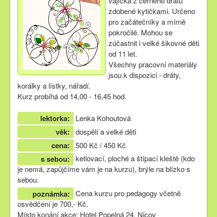
vajíčka z černého drátu
zdobené kytičkami. Určeno
pro začátečníky a mírně
pokročilé. Mohou se
zúčastnit i velké šikovné děti
od 11 let.
Všechny pracovní materiály
jsou k dispozici - dráty,
korálky a lístky, nářadí.
Kurz probíhá od 14,00 - 16,45 hod.
lektorka:
Lenka Kohoutová
věk:
dospělí a velké děti
cena:
500 Kč / 450 Kč
ketlovací, ploché a štípací kleště (kdo
s sebou:
je nemá, zapůjčíme vám je na kurzu), brýle na blízko s
sebou.
Cena kurzu pro pedagogy včetně
poznámka:
osvědčení je 700,- Kč.
Místo konání akce: Hotel Popelná 24, Nicov