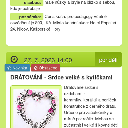
malé nůžky a brýle na blízko s sebou,
s sebou:
kdo je potřebuje
Cena kurzu pro pedagogy včetně
poznámka:
osvědčení je 800,- Kč. Místo konání akce: Hotel Popelná
24, Nicov, Kašperské Hory
27. 7. 2026 14:00
pondělí
Novinka
Obsazeno
DRÁTOVÁNÍ - Srdce velké s kytičkami
Drátované srdce s
ozdobami z
keramiky, korálků a perliček,
konstrukce z černého drátu.
Určeno pro začátečníky a
mírně pokročilé. Mohou se
zúčastnit i velké šikovné děti