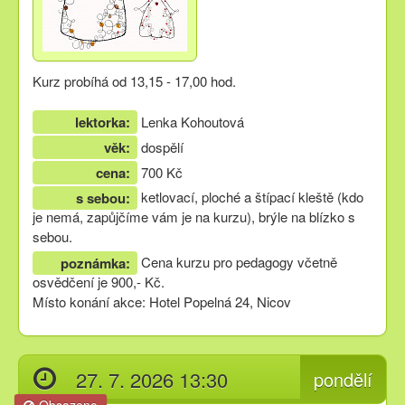
Kurz probíhá od 13,15 - 17,00 hod.
lektorka:
Lenka Kohoutová
věk:
dospělí
cena:
700 Kč
ketlovací, ploché a štípací kleště (kdo
s sebou:
je nemá, zapůjčíme vám je na kurzu), brýle na blízko s
sebou.
Cena kurzu pro pedagogy včetně
poznámka:
osvědčení je 900,- Kč.
Místo konání akce: Hotel Popelná 24, Nicov
27. 7. 2026 13:30
pondělí
Obsazeno