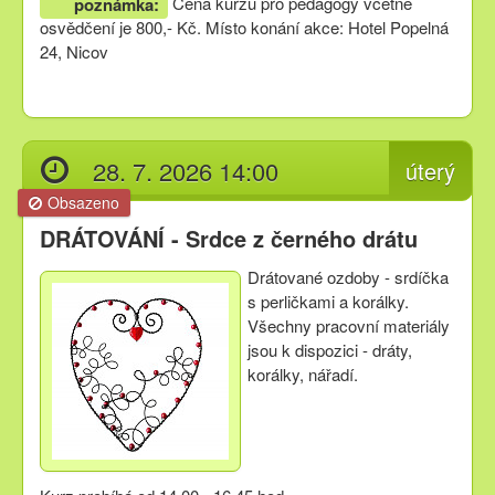
Cena kurzu pro pedagogy včetně
poznámka:
osvědčení je 800,- Kč. Místo konání akce: Hotel Popelná
24, Nicov
28. 7. 2026 14:00
úterý
Obsazeno
DRÁTOVÁNÍ - Srdce z černého drátu
Drátované ozdoby - srdíčka
s perličkami a korálky.
Všechny pracovní materiály
jsou k dispozici - dráty,
korálky, nářadí.