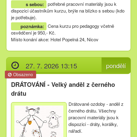
potřebné pracovní materiály jsou k
s sebou:
dispozici účastníkům kurzu, brýle na blízko s sebou (kdo
je potřebuje).
Cena kurzu pro pedagogy včetně
poznámka:
osvědčení je 950,- Kč.
Místo konání akce: Hotel Popelná 24, Nicov
27. 7. 2026 13:15
pondělí
Obsazeno
DRÁTOVÁNÍ - Velký anděl z černého
drátu
Drátované ozdoby - anděl z
černého drátu. Všechny
pracovní materiály jsou k
dispozici - dráty, korálky,
nářadí.