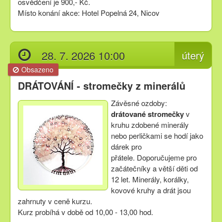
osvědčení je 900,- Kč.
Místo konání akce: Hotel Popelná 24, Nicov
28. 7. 2026 10:00
úterý
Obsazeno
DRÁTOVÁNÍ - stromečky z minerálů
Závěsné ozdoby:
drátované stromečky
v
kruhu zdobené minerály
nebo perličkami se hodí jako
dárek pro
přátele. Doporučujeme pro
začátečníky a větší děti od
12 let. Minerály, korálky,
kovové kruhy a drát jsou
zahrnuty v ceně kurzu.
Kurz probíhá v době od 10,00 - 13,00 hod.