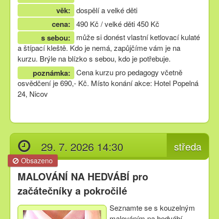
věk:
dospělí a velké děti
cena:
490 Kč / velké děti 450 Kč
může si donést vlastní ketlovací kulaté
s sebou:
a štípací kleště. Kdo je nemá, zapůjčíme vám je na
kurzu. Brýle na blízko s sebou, kdo je potřebuje.
Cena kurzu pro pedagogy včetně
poznámka:
osvědčení je 690,- Kč. Místo konání akce: Hotel Popelná
24, Nicov
29. 7. 2026 14:30
středa
Obsazeno
MALOVÁNÍ NA HEDVÁBÍ pro
začátečníky a pokročilé
Seznamte se s kouzelným
malováním na hedvábí,