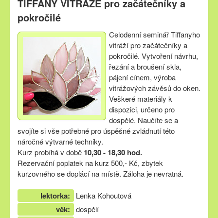
TIFFANY VITRÁŽE pro začátečníky a
pokročilé
Celodenní seminář Tiffanyho
vitráží pro začátečníky a
pokročilé. Vytvoření návrhu,
řezání a broušení skla,
pájení cínem, výroba
vitrážových závěsů do oken.
Veškeré materiály k
dispozici, určeno pro
dospělé. Naučíte se a
svojíte si vše potřebné pro úspěšné zvládnutí této
náročné výtvarné techniky.
Kurz probíhá v době
10,30 - 18,30 hod.
Rezervační poplatek na kurz 500,- Kč, zbytek
kurzovného se doplácí na místě. Záloha je nevratná.
lektorka:
Lenka Kohoutová
věk:
dospělí