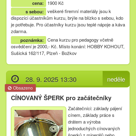
cena:
1900 Kč
veškeré firemní materiály jsou k
s sebou:
dispozici účastníkům kurzu, brýle na blízko s sebou, kdo
je potřebuje. Pro účastníky kurzu jsou teplé nápoje a káva
zdarma.
Cena kurzu pro pedagogy včetně
poznámka:
osvědčení je 2000,- Kč. Místo konání: HOBBY KOHOUT,
Sušická 162/117, Plzeň - Božkov
28. 9. 2025 13:30
neděle
Obsazeno
CÍNOVANÝ ŠPERK pro začátečníky
Začátečníci: základy pájení
cínem, základy práce s
drátem a výroba
jednoduchých cínovaných
šperků z minerálů nebo