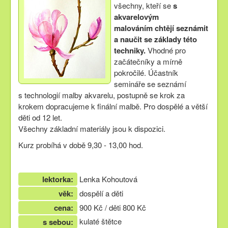
všechny, kteří se
s
akvarelovým
malováním chtějí seznámit
a naučit se základy této
techniky.
Vhodné pro
začátečníky a mírně
pokročilé. Účastník
semináře se seznámí
s technologií malby akvarelu, postupně se krok za
krokem dopracujeme k finální malbě. Pro dospělé a větší
děti od 12 let.
Všechny základní materiály jsou k dispozici.
Kurz probíhá v době 9,30 - 13,00 hod.
lektorka:
Lenka Kohoutová
věk:
dospělí a děti
cena:
900 Kč / děti 800 Kč
kulaté štětce
s sebou: