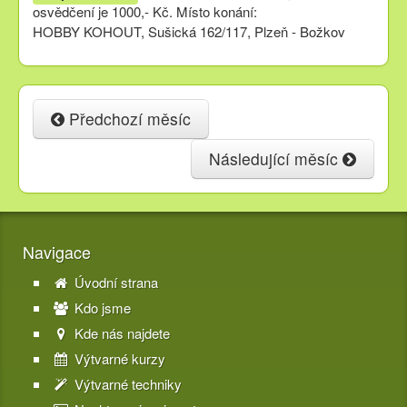
osvědčení je 1000,- Kč. Místo konání:
HOBBY KOHOUT, Sušická 162/117, Plzeň - Božkov
Předchozí měsíc
Následující měsíc
Navigace
Úvodní strana
Kdo jsme
Kde nás najdete
Výtvarné kurzy
Výtvarné techniky