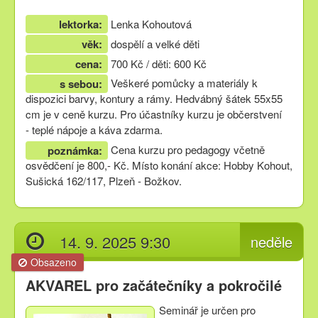
lektorka:
Lenka Kohoutová
věk:
dospělí a velké děti
cena:
700 Kč / děti: 600 Kč
Veškeré pomůcky a materiály k
s sebou:
dispozici barvy, kontury a rámy. Hedvábný šátek 55x55
cm je v ceně kurzu. Pro účastníky kurzu je občerstvení
- teplé nápoje a káva zdarma.
Cena kurzu pro pedagogy včetně
poznámka:
osvědčení je 800,- Kč. Místo konání akce: Hobby Kohout,
Sušická 162/117, Plzeň - Božkov.
14. 9. 2025 9:30
neděle
Obsazeno
AKVAREL pro začátečníky a pokročilé
Seminář je určen pro