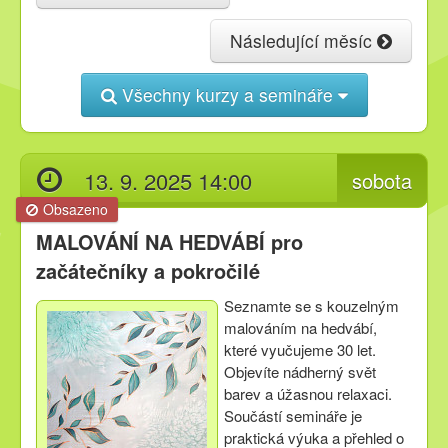
Následující měsíc
Kurzy
Všechny kurzy a semináře
Techniky
13. 9. 2025 14:00
Inspirace
sobota
Obsazeno
MALOVÁNÍ NA HEDVÁBÍ pro
Kontakt
začátečníky a pokročilé
Seznamte se s kouzelným
Facebook
malováním na hedvábí,
které vyučujeme 30 let.
Objevíte nádherný svět
barev a úžasnou relaxaci.
Součástí semináře je
praktická výuka a přehled o