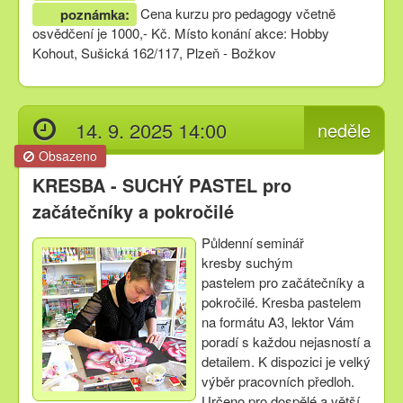
Cena kurzu pro pedagogy včetně
poznámka:
osvědčení je 1000,- Kč. Místo konání akce: Hobby
Kohout, Sušická 162/117, Plzeň - Božkov
14. 9. 2025 14:00
neděle
Obsazeno
KRESBA - SUCHÝ PASTEL pro
začátečníky a pokročilé
Půldenní seminář
kresby suchým
pastelem pro začátečníky a
pokročilé. Kresba pastelem
na formátu A3, lektor Vám
poradí s každou nejasností a
detailem. K dispozici je velký
výběr pracovních předloh.
Určeno pro dospělé a větší