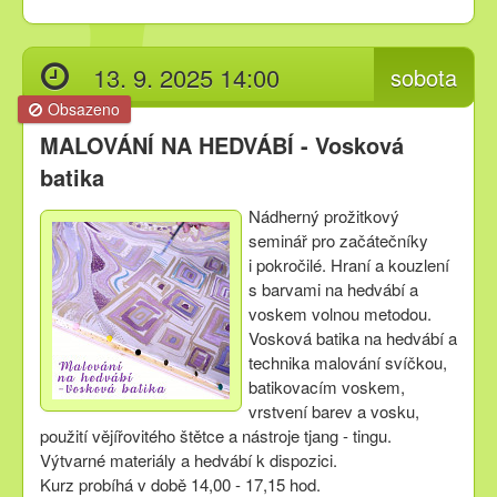
13. 9. 2025 14:00
sobota
Obsazeno
MALOVÁNÍ NA HEDVÁBÍ - Vosková
batika
Nádherný prožitkový
seminář pro začátečníky
i pokročilé. Hraní a kouzlení
s barvami na hedvábí a
voskem volnou metodou.
Vosková batika na hedvábí a
technika malování svíčkou,
batikovacím voskem,
vrstvení barev a vosku,
použití vějířovitého štětce a nástroje tjang - tingu.
Výtvarné materiály a hedvábí k dispozici.
Kurz probíhá v době 14,00 - 17,15 hod.