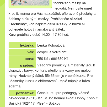
technikách malby na
hedvábí. Nemusíte umět
kreslit, máme pro Vás na začátek připravené předlohy a
šablony s různými motivy. Prohlédněte si
sekci
"Techniky"
, kde najdete další ukázky. Z kurzu si
odnesete hotový namalovaný šátek.
Kurz probíhá v době 14,00 - 17,30 hod.
lektorka:
Lenka Kohoutová
věk:
dospělí a velké děti
cena:
750 Kč / děti 650 Kč
Všechny pomůcky a materiály jsou k
s sebou:
dispozici: barvy, kontury, předlohy a vzory pro malbu,
rámy. Hedvábný šátek 55x55 cm je v ceně kurzu. Pro
účastníky kurzu je občerstvení - teplé nápoje a káva
zdarma.
Cena kurzu pro pedagogy včetně
poznámka:
osvědčení je 850,- Kč. Místo konání akce: Hobby Kohout,
Sušická 162/117, Plzeň - Božkov