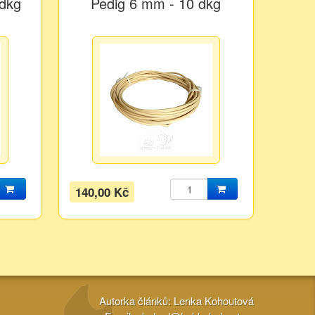
 dkg
Pedig 6 mm - 10 dkg
140,00 Kč
Autorka článků: Lenka Kohoutová