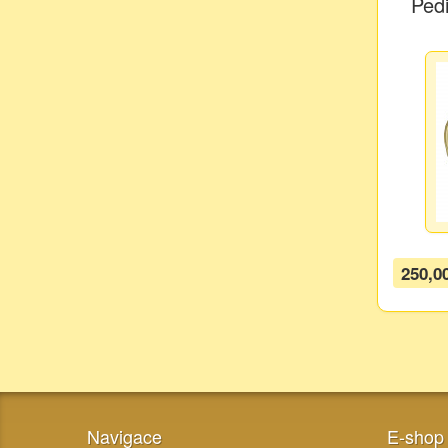
Ped
250,0
Navigace
E-shop