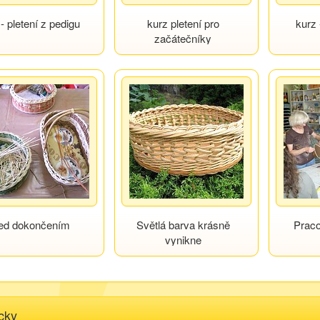
- pletení z pedigu
kurz pletení pro
kurz 
začátečníky
ed dokončením
Světlá barva krásně
Praco
vynikne
cky