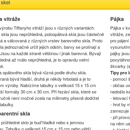
 skel
a vitráže
Pájka
výrobu Tiffanyho vitráží jsou v různých variantách.
Pájka v k
skla jsou neprůhledná, poloopálová skla jsou částečně
vitráže, z
á a válcovaná z různých vrstev barevného skla. Proto
pro pájení
la jednoznačné určit jejich odstín, barvy se prolínají a
vysunutím 
 Jsou na každé straně většinou i jinak barevná. Bývají
pájky jsou
ledná až málo neprůhledná, je to opravdu velmi
povytáhnou
té.
škvarky (s
a opálového skla bývá různá podle druhu skla.
Tipy pro l
raná bývá hladší, druhá je někdy hrbolatá a je to
- pomocí š
m výroby. Nabízíme tabulky o velikosti 15 x 15 cm
- občas uv
ší formáty 30 cm x 30 cm. Při řezání skla, které se
nedošlo k
ručně není možné zcela na milimetry přesně dodržet
- letovací 
 tabulky.
- hrot by 
zamezuje 
arentní skla
- při prov
 průhledné sklo je buď hladké nebo s jemnou
na něm us
ou. Tabulky o velikosti 15 cm x 15 cm nebo větší
- k čistěn