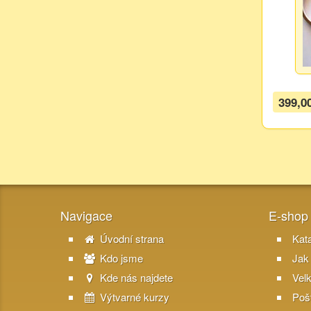
399,0
Navigace
E-shop
Úvodní strana
Kat
Kdo jsme
Jak
Kde nás najdete
Vel
Výtvarné kurzy
Poš