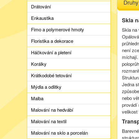
Druhy
Drátování
Enkaustika
Skla n
Fimo a polymerové hmoty
Skla na 
Opálová 
Floristika a dekorace
průhledn
není zce
Háčkování a pletení
míchají.
Korálky
poloprůh
rozmani
Krátkodobé tetování
Struktur
Jedna st
Mýdla a odlitky
způsobe
nebo vět
Malba
provádí 
Malování na hedvábí
velikost
Transp
Malování na textil
Barevné
Malování na sklo a porcelán
struktur