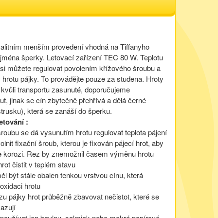
valitním menším provedení vhodná na Tiffanyho
ejména šperky. Letovací zařízení TEC 80 W. Teplotu
 si můžete regulovat povolením křížového šroubu a
hrotu pájky. To provádějte pouze za studena. Hroty
 kvůli transportu zasunuté, doporučujeme
t, jinak se cín zbytečně přehřívá a dělá černé
trusku), která se zanáší do šperku.
etování :
roubu se dá vysunutím hrotu regulovat teplota pájení
olnit fixační šroub, kterou je fixován pájecí hrot, aby
e korozi. Rez by znemožnil časem výměnu hrotu
hrot čistit v teplém stavu
měl být stále obalen tenkou vrstvou cínu, která
oxidaci hrotu
ozu pájky hrot průběžně zbavovat nečistot, které se
azují
í používat jen bavlnu, salmiak nebo mokré papírové