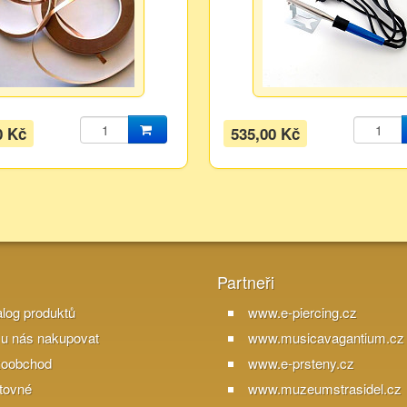
0 Kč
535,00 Kč
Partneři
alog produktů
www.e-piercing.cz
 u nás nakupovat
www.musicavagantium.cz
koobchod
www.e-prsteny.cz
tovné
www.muzeumstrasidel.cz