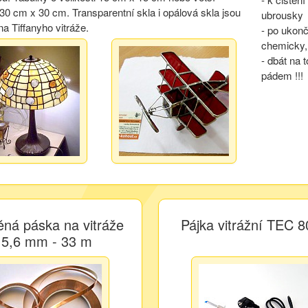
30 cm x 30 cm. Transparentní skla i opálová skla jsou
ubrousky
a Tiffanyho vitráže.
- po ukonč
chemicky, 
- dbát na 
pádem !!!
ná páska na vitráže
Pájka vitrážní TEC 
5,6 mm - 33 m