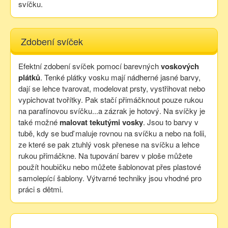
svíčku.
Zdobení svíček
Efektní zdobení svíček pomocí barevných
voskových
plátků
. Tenké plátky vosku mají nádherné jasné barvy,
dají se lehce tvarovat, modelovat prsty, vystřihovat nebo
vypichovat tvořítky. Pak stačí přimáčknout pouze rukou
na parafínovou svíčku...a zázrak je hotový. Na svíčky je
také možné
malovat tekutými vosky
. Jsou to barvy v
tubě, kdy se buď maluje rovnou na svíčku a nebo na folii,
ze které se pak ztuhlý vosk přenese na svíčku a lehce
rukou přimáčkne. Na tupování barev v ploše můžete
použít houbičku nebo můžete šablonovat přes plastové
samolepící šablony. Výtvarné techniky jsou vhodné pro
práci s dětmi.