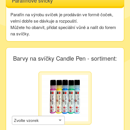
Parafínové svíčky
Kurzy
Parafín na výrobu svíček je prodáván ve formě čoček,
velmi dobře se dávkuje a rozpouští.
Můžete ho obarvit, přidat speciální vůně a nalít do forem
Techniky
na svíčky.
Inspirace
Barvy na svíčky Candle Pen - sortiment:
Kontakt
Facebook