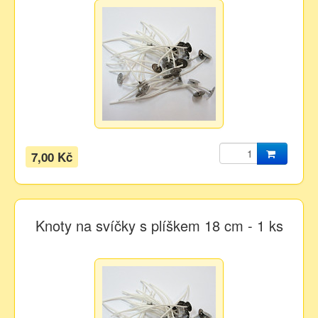
7,00 Kč
Knoty na svíčky s plíškem 18 cm - 1 ks