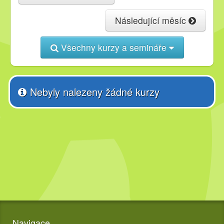
Následující měsíc
Kurzy
Všechny kurzy a semináře
Techniky
Inspirace
Nebyly nalezeny žádné kurzy
Kontakt
Facebook
Navigace