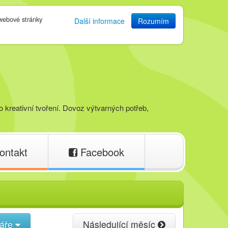
 webové stránky
Další informace
Rozumím
o kreativní tvoření. Dovoz výtvarných potřeb,
ontakt
Facebook
náře
Následující měsíc