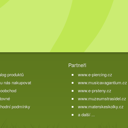
Partneři
alog produktů
www.e-piercing.cz
 u nás nakupovat
www.musicavagantium.cz
koobchod
www.e-prsteny.cz
tovné
www.muzeumstrasidel.cz
hodní podmínky
www.materskeskolky.cz
a další ...