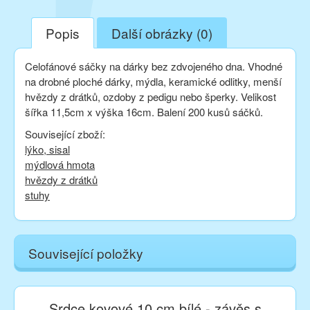
Popis
Další obrázky (0)
Celofánové sáčky na dárky bez zdvojeného dna. Vhodné
na drobné ploché dárky, mýdla, keramické odlitky, menší
hvězdy z drátků, ozdoby z pedigu nebo šperky. Velikost
šířka 11,5cm x výška 16cm. Balení 200 kusů sáčků.
Související zboží:
lýko, sisal
mýdlová hmota
hvězdy z drátků
stuhy
Související položky
Srdce kovové 10 cm bílé - závěs s