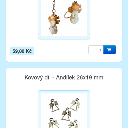
59,00 Kč
Kovový díl - Andílek 26x19 mm