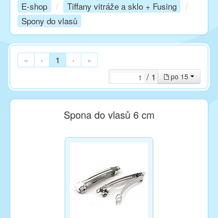
E-shop
/
Tiffany vitráže a sklo + Fusing
/
Spony do vlasů
Kurzy
Techniky
«
‹
1
›
»
/ 1
po 15
Inspirace
Spona do vlasů 6 cm
Kontakt
Facebook