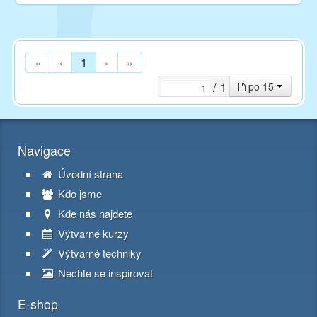
«
‹
1
›
»
/ 1
po 15
Navigace
Úvodní strana
Kdo jsme
Kde nás najdete
Výtvarné kurzy
Výtvarné techniky
Nechte se inspirovat
E-shop