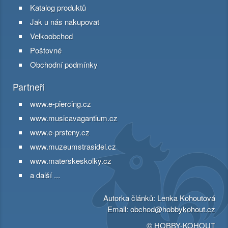
Katalog produktů
Jak u nás nakupovat
Velkoobchod
Poštovné
Obchodní podmínky
Partneři
www.e-piercing.cz
www.musicavagantium.cz
www.e-prsteny.cz
www.muzeumstrasidel.cz
www.materskeskolky.cz
a další ...
Autorka článků: Lenka Kohoutová
Email:
obchod@hobbykohout.cz
© HOBBY-KOHOUT