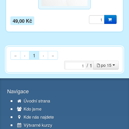
49,00 Kč
«
‹
1
›
»
/ 1
po 15
Navigace
Úvodní strana
Kdo jsme
Kde nás najdete
Výtvarné kurzy