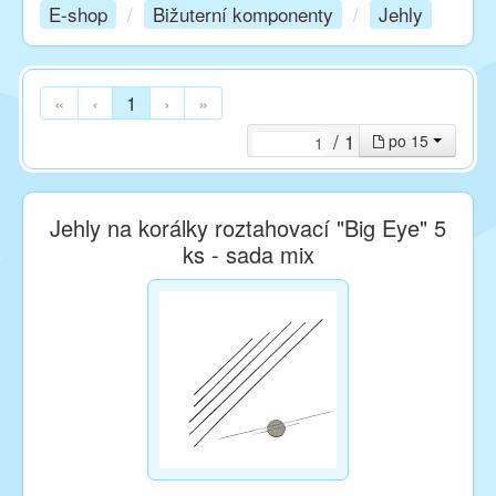
E-shop
/
Bižuterní komponenty
/
Jehly
Kurzy
«
‹
1
›
»
Techniky
/ 1
po 15
Inspirace
Jehly na korálky roztahovací "Big Eye" 5
ks - sada mix
Kontakt
Facebook