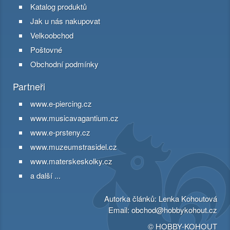
Katalog produktů
Jak u nás nakupovat
Velkoobchod
Poštovné
Obchodní podmínky
Partneři
www.e-piercing.cz
www.musicavagantium.cz
www.e-prsteny.cz
www.muzeumstrasidel.cz
www.materskeskolky.cz
a další ...
Autorka článků: Lenka Kohoutová
Email:
obchod@hobbykohout.cz
© HOBBY-KOHOUT