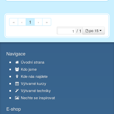
«
‹
1
›
»
/ 1
po 15
Navigace
Úvodní strana
Kdo jsme
Kde nás najdete
Výtvarné kurzy
Výtvarné techniky
Nechte se inspirovat
E-shop