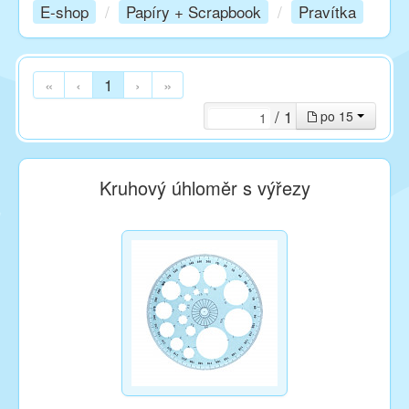
E-shop
/
Papíry + Scrapbook
/
Pravítka
Kurzy
«
‹
1
›
»
Techniky
/ 1
po 15
Inspirace
Kruhový úhloměr s výřezy
Kontakt
Facebook