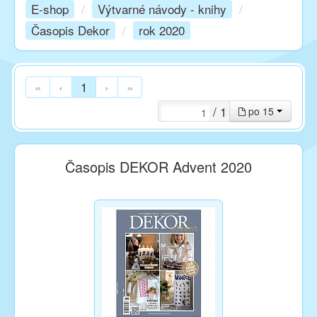
E-shop
/
Výtvarné návody - knihy
/
Časopis Dekor
/
rok 2020
Kurzy
Techniky
«
‹
1
›
»
/ 1
po 15
Inspirace
Časopis DEKOR Advent 2020
Kontakt
Facebook