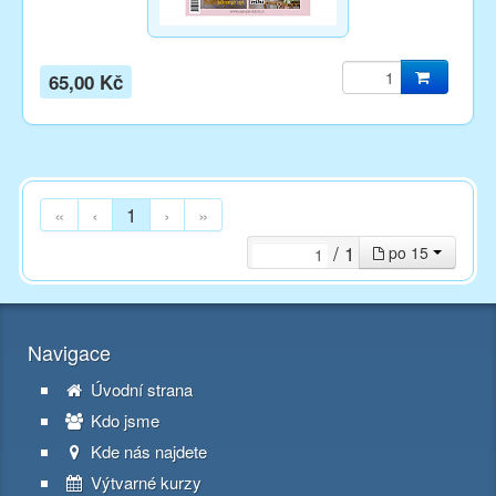
65,00 Kč
«
‹
1
›
»
/ 1
po 15
Navigace
Úvodní strana
Kdo jsme
Kde nás najdete
Výtvarné kurzy