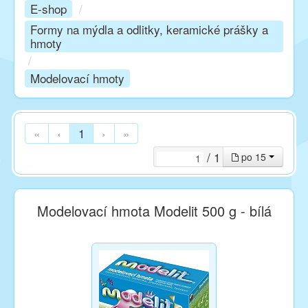
E-shop
/
Formy na mýdla a odlitky, keramické prášky a
Kurzy
hmoty
/
Modelovací hmoty
Techniky
Inspirace
«
‹
1
›
»
/ 1
po 15
Kontakt
Modelovací hmota Modelit 500 g - bílá
Facebook