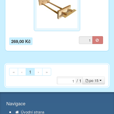
269,00 Kč
«
‹
1
›
»
/ 1
po 15
Navigace
Úvodní strana