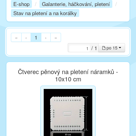
E-shop
/
Galanterie, háčkování, pletení
/
Stav na pletení a na korálky
Kurzy
Techniky
«
‹
1
›
»
/ 1
po 15
Inspirace
Čtverec pěnový na pletení náramků -
Kontakt
10x10 cm
Facebook