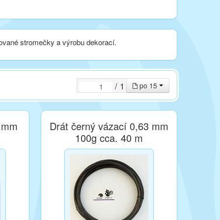
tované stromečky a výrobu dekorací.
/ 1
po 15
5 mm
Drát černý vázací 0,63 mm
100g cca. 40 m