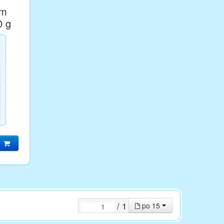
mm
0 g
/ 1
po 15