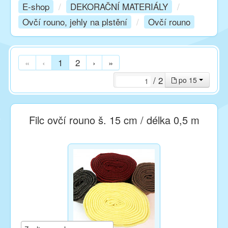
E-shop
/
DEKORAČNÍ MATERIÁLY
/
Ovčí rouno, jehly na plstění
/
Ovčí rouno
Kurzy
Techniky
«
‹
1
2
›
»
/ 2
po 15
Inspirace
Filc ovčí rouno š. 15 cm / délka 0,5 m
Kontakt
Facebook