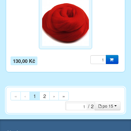
130,00 Kč
«
‹
1
2
›
»
/ 2
po 15