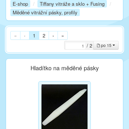
E-shop
/
Tiffany vitráže a sklo + Fusing
/
Měděné vitrážní pásky, profily
Kurzy
Techniky
«
‹
1
2
›
»
/ 2
po 15
Inspirace
Hladítko na měděné pásky
Kontakt
Facebook