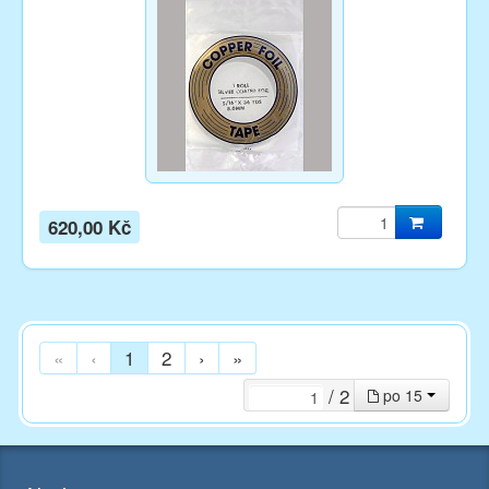
620,00 Kč
«
‹
1
2
›
»
/ 2
po 15