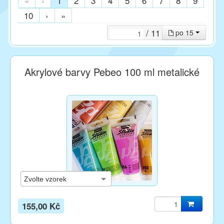
«
‹
1
2
3
4
5
6
7
8
9
10
›
»
/ 11
po 15
Akrylové barvy Pebeo 100 ml metalické
155,00 Kč