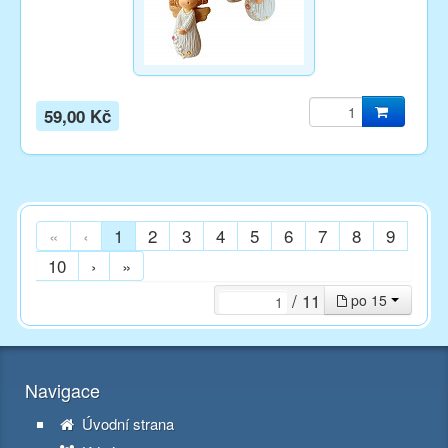
59,00 Kč
«
‹
1
2
3
4
5
6
7
8
9
10
›
»
/ 11
po 15
Navigace
Úvodní strana