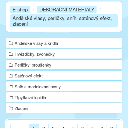
E-shop
/
DEKORAČNÍ MATERIÁLY
/
Kurzy
Andělské vlasy, perličky, sníh, saténový efekt,
zlacení
Techniky
Andělské vlasy a křídla
Inspirace
Hvězdičky, zvonečky
Perličky, broušenky
Kontakt
Saténový efekt
Sníh a modelovací pasty
Facebook
Třpytková lepidla
Zlacení