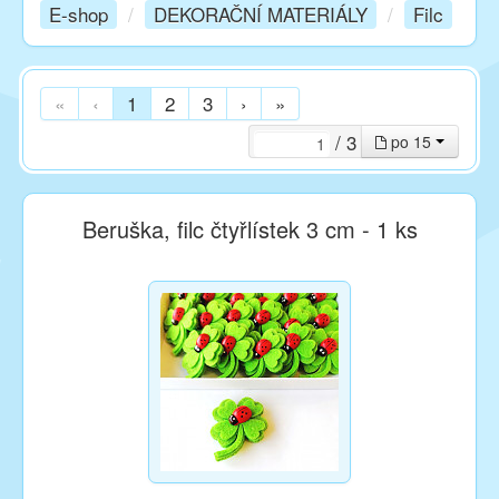
E-shop
/
DEKORAČNÍ MATERIÁLY
/
Filc
Kurzy
«
‹
1
2
3
›
»
Techniky
/ 3
po 15
Inspirace
Beruška, filc čtyřlístek 3 cm - 1 ks
Kontakt
Facebook