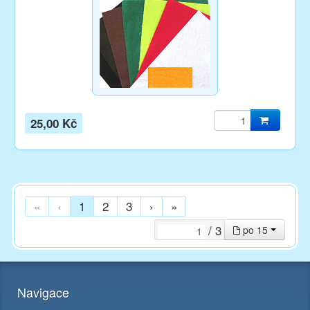
25,00 Kč
«
‹
1
2
3
›
»
/ 3
po 15
Navigace