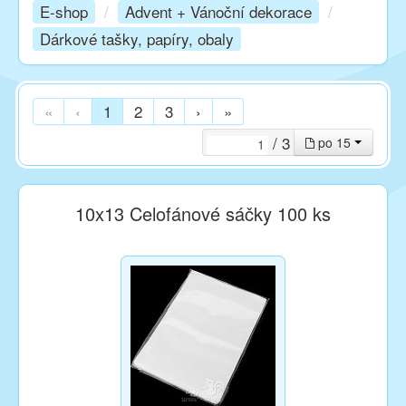
E-shop
/
Advent + Vánoční dekorace
/
Dárkové tašky, papíry, obaly
Kurzy
Techniky
«
‹
1
2
3
›
»
/ 3
po 15
Inspirace
10x13 Celofánové sáčky 100 ks
Kontakt
Facebook