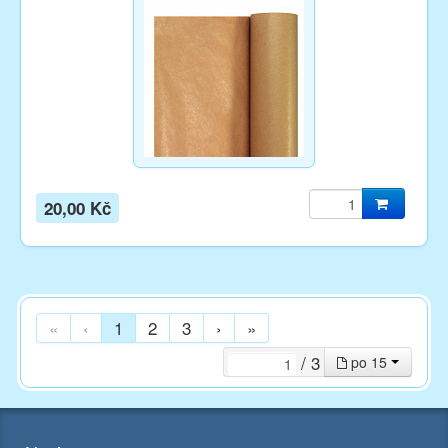
20,00 Kč
«
‹
1
2
3
›
»
/ 3
po 15