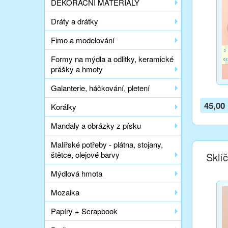
DEKORAČNÍ MATERIÁLY
Dráty a drátky
Fimo a modelování
Formy na mýdla a odlitky, keramické
prášky a hmoty
Galanterie, háčkování, pletení
45,00
Korálky
Mandaly a obrázky z písku
Malířské potřeby - plátna, stojany,
štětce, olejové barvy
Sklí
Mýdlová hmota
Mozaika
Papíry + Scrapbook