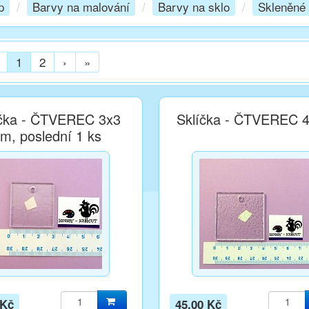
p
/
Barvy na malování
/
Barvy na sklo
/
Skleněné
1
2
›
»
íčka - ČTVEREC 3x3
Sklíčka - ČTVEREC 
m, poslední 1 ks
 Kč
45,00 Kč