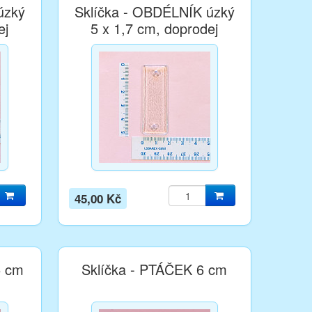
úzký
Sklíčka - OBDÉLNÍK úzký
ej
5 x 1,7 cm, doprodej
45,00 Kč
5 cm
Sklíčka - PTÁČEK 6 cm