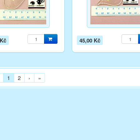
 Kč
45,00 Kč
1
2
›
»