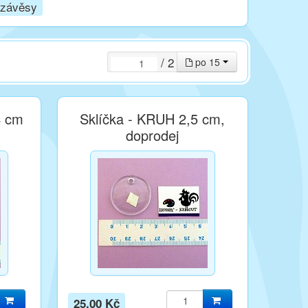
 závěsy
/ 2
po 15
4 cm
Sklíčka - KRUH 2,5 cm,
doprodej
25,00 Kč