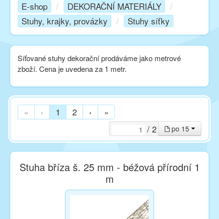
E-shop
/
DEKORAČNÍ MATERIÁLY
/
Stuhy, krajky, provázky
/
Stuhy síťky
Kurzy
Síťované stuhy dekorační prodáváme jako metrové
Techniky
zboží. Cena je uvedena za 1 metr.
Inspirace
«
‹
1
2
›
»
Kontakt
/ 2
po 15
Facebook
Stuha bříza š. 25 mm - béžová přírodní 1
m