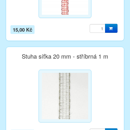
15,00 Kč
Stuha síťka 20 mm - stříbrná 1 m