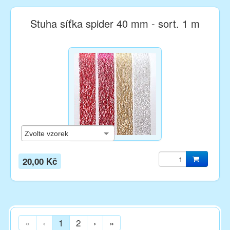
Stuha síťka spider 40 mm - sort. 1 m
20,00 Kč
«
‹
1
2
›
»