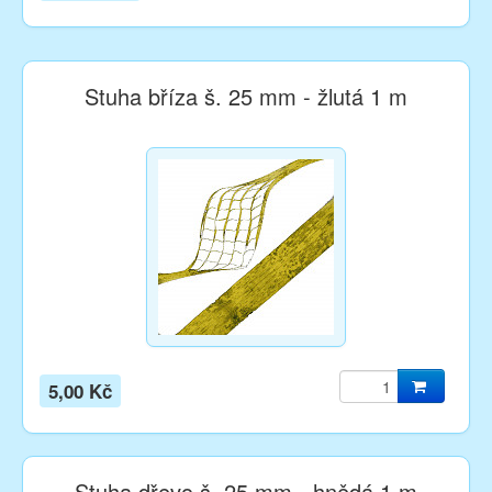
Stuha bříza š. 25 mm - žlutá 1 m
5,00 Kč
Stuha dřevo š. 25 mm - hnědá 1 m