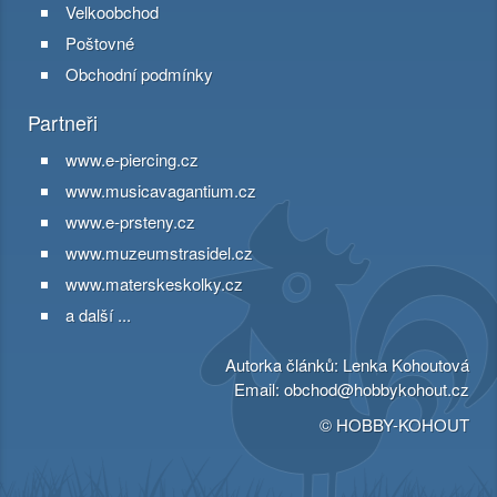
Velkoobchod
Poštovné
Obchodní podmínky
Partneři
www.e-piercing.cz
www.musicavagantium.cz
www.e-prsteny.cz
www.muzeumstrasidel.cz
www.materskeskolky.cz
a další ...
Autorka článků: Lenka Kohoutová
Email:
obchod@hobbykohout.cz
© HOBBY-KOHOUT