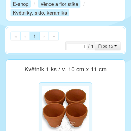
E-shop
/
Věnce a floristika
/
Květníky, sklo, keramika
Kurzy
Techniky
«
‹
1
›
»
/ 1
po 15
Inspirace
Květník 1 ks / v. 10 cm x 11 cm
Kontakt
Facebook