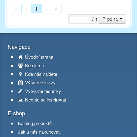
«
‹
1
›
»
/ 1
po 15
Navigace
Úvodní strana
Kdo jsme
Kde nás najdete
Výtvarné kurzy
Výtvarné techniky
Nechte se inspirovat
E-shop
Katalog produktů
Jak u nás nakupovat