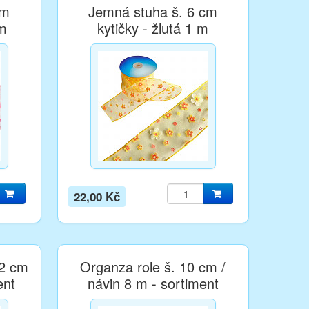
cm
Jemná stuha š. 6 cm
 m
kytičky - žlutá 1 m
22,00 Kč
12 cm
Organza role š. 10 cm /
ent
návin 8 m - sortiment