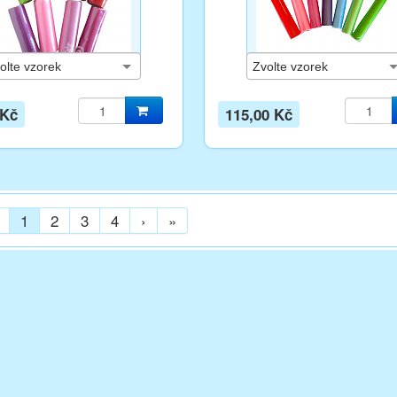
 Kč
115,00 Kč
1
2
3
4
›
»