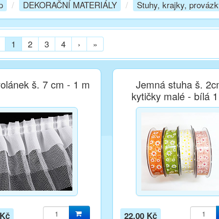
p
/
DEKORAČNÍ MATERIÁLY
/
Stuhy, krajky, prováz
1
2
3
4
›
»
volánek š. 7 cm - 1 m
Jemná stuha š. 2
kytičky malé - bílá 
 Kč
22,00 Kč