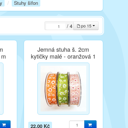
ky
/
Stuhy šifon
/ 4
po 15
cm
Jemná stuha š. 2cm
1 m
kytičky malé - oranžová 1
m
22,00 Kč