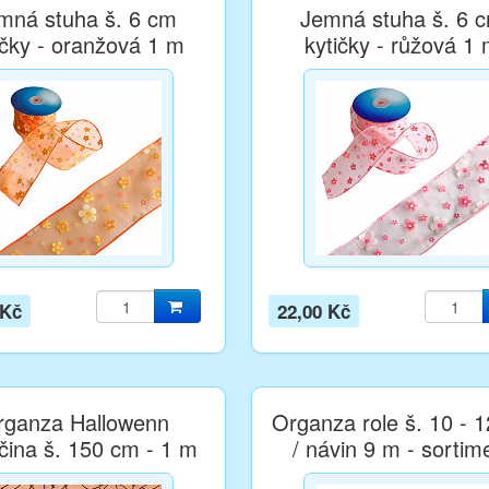
mná stuha š. 6 cm
Jemná stuha š. 6 
ičky - oranžová 1 m
kytičky - růžová 1
 Kč
22,00 Kč
rganza Hallowenn
Organza role š. 10 - 
čina š. 150 cm - 1 m
/ návin 9 m - sortim