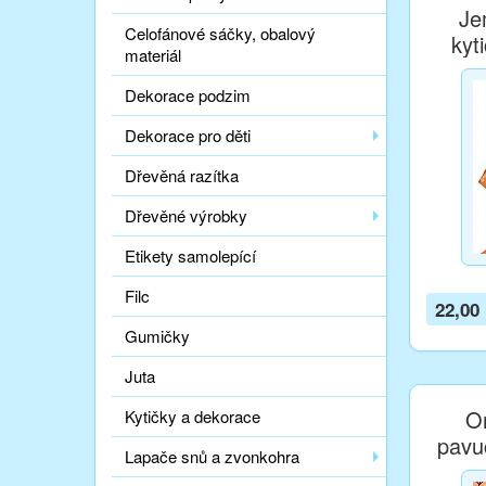
Je
Celofánové sáčky, obalový
kyt
materiál
Dekorace podzim
Dekorace pro děti
Dřevěná razítka
Dřevěné výrobky
Etikety samolepící
Filc
22,00
Gumičky
Juta
O
Kytičky a dekorace
pavu
Lapače snů a zvonkohra