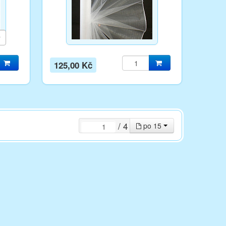
125,00 Kč
/ 4
po 15