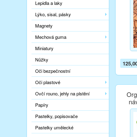
Lepidla a laky
Lýko, sisal, pásky
Magnety
Mechová guma
Miniatury
Nůžky
125,0
Oči bezpečnostní
Oči plastové
Org
Ovčí rouno, jehly na plstění
ná
Papíry
Pastelky, popisovače
Pastelky umělecké