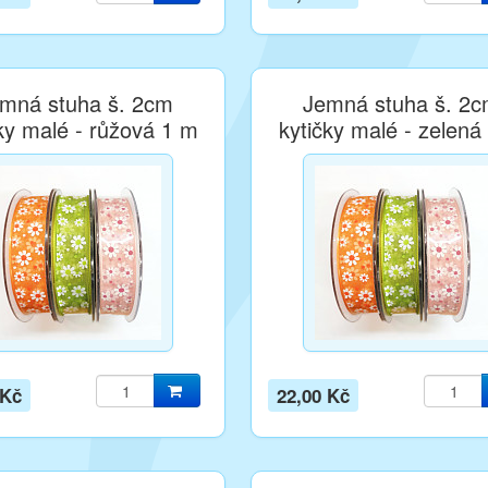
mná stuha š. 2cm
Jemná stuha š. 2
ky malé - růžová 1 m
kytičky malé - zelená
 Kč
22,00 Kč