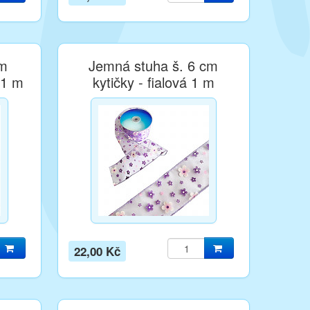
cm
Jemná stuha š. 6 cm
 1 m
kytičky - fialová 1 m
22,00 Kč