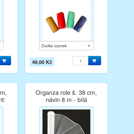
49,00 Kč
cm,
Organza role š. 38 cm,
nt:
návin 8 m - bílá