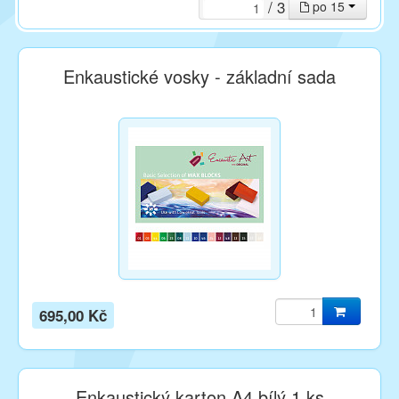
/ 3
po 15
Enkaustické vosky - základní sada
695,00 Kč
Enkaustický karton A4 bílý 1 ks