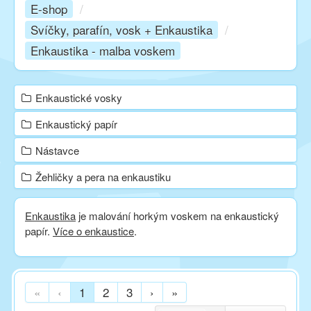
E-shop
/
Svíčky, parafín, vosk + Enkaustika
/
Kurzy
Enkaustika - malba voskem
Techniky
Enkaustické vosky
Enkaustický papír
Inspirace
Nástavce
Kontakt
Žehličky a pera na enkaustiku
Enkaustika
je malování horkým voskem na enkaustický
Facebook
papír.
Více o enkaustice
.
«
‹
1
2
3
›
»