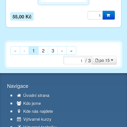
55,00 Kč
«
‹
1
2
3
›
»
/ 3
po 15
Navigace
Úvodní strana
Kdo jsme
Kde nás najdete
Výtvarné kurzy
Výtvarné techniky