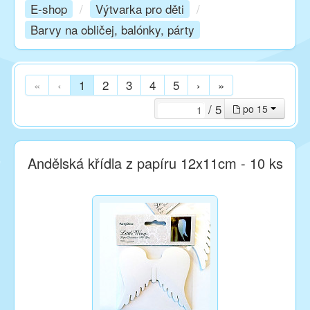
E-shop
/
Výtvarka pro děti
/
Barvy na obličej, balónky, párty
Kurzy
Techniky
«
‹
1
2
3
4
5
›
»
/ 5
po 15
Inspirace
Andělská křídla z papíru 12x11cm - 10 ks
Kontakt
Facebook