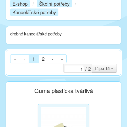
E-shop
/
Školní potřeby
/
Kancelářské potřeby
Kurzy
drobné kancelářské potřeby
Techniky
Inspirace
«
‹
1
2
›
»
/ 2
po 15
Kontakt
Guma plastická tvárlivá
Facebook