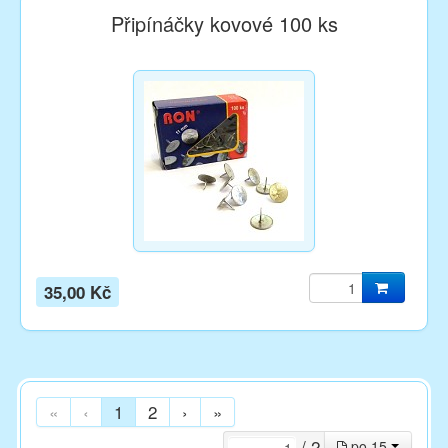
Připínáčky kovové 100 ks
35,00 Kč
«
‹
1
2
›
»
/ 2
po 15