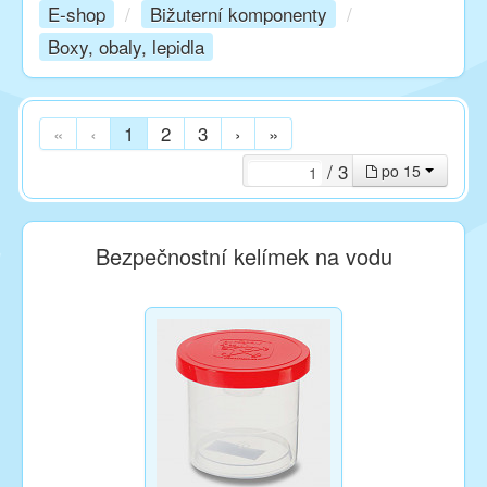
E-shop
/
Bižuterní komponenty
/
Boxy, obaly, lepidla
Kurzy
Techniky
«
‹
1
2
3
›
»
/ 3
po 15
Inspirace
Bezpečnostní kelímek na vodu
Kontakt
Facebook