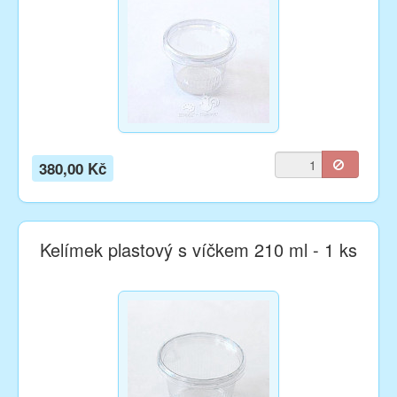
380,00 Kč
Kelímek plastový s víčkem 210 ml - 1 ks