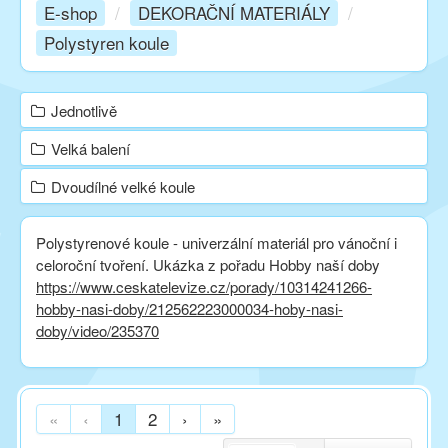
E-shop
/
DEKORAČNÍ MATERIÁLY
/
Polystyren koule
Kurzy
Jednotlivě
Techniky
Velká balení
Inspirace
Dvoudílné velké koule
Polystyrenové koule - univerzální materiál pro vánoční i
Kontakt
celoroční tvoření. Ukázka z pořadu Hobby naší doby
https://www.ceskatelevize.cz/porady/10314241266-
hobby-nasi-doby/212562223000034-hoby-nasi-
Facebook
doby/video/235370
«
‹
1
2
›
»