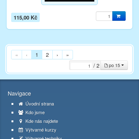
115,00 Kč
«
‹
1
2
›
»
/ 2
po 15
Navigace
Úvodní strana
Kdo jsme
Kde nás najdete
Výtvarné kurzy
Výtvarné techniky