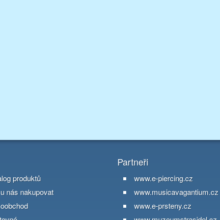
Partneři
alog produktů
www.e-piercing.cz
 u nás nakupovat
www.musicavagantium.cz
koobchod
www.e-prsteny.cz
tovné
www.muzeumstrasidel.cz