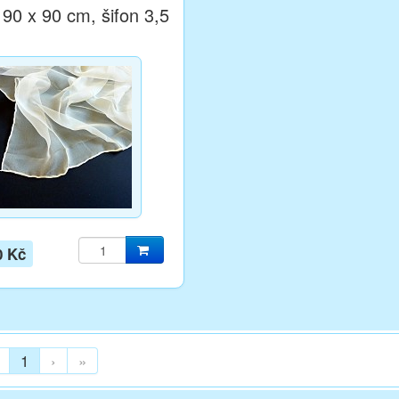
 90 x 90 cm, šifon 3,5
0 Kč
1
›
»