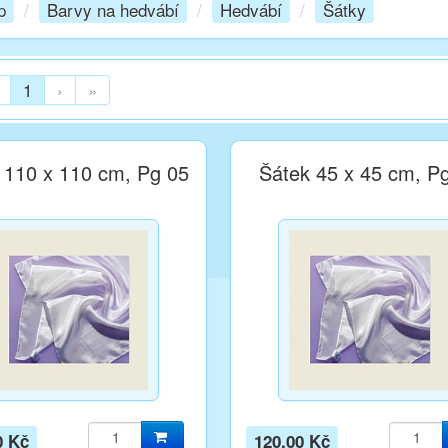
p
/
Barvy na hedvábí
/
Hedvábí
/
Šátky
1
›
»
 110 x 110 cm, Pg 05
Šátek 45 x 45 cm, P
0 Kč
120,00 Kč