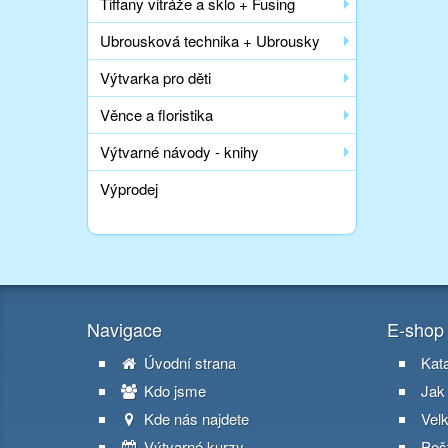
Tiffany vitráže a sklo + Fusing
Ubrousková technika + Ubrousky
Výtvarka pro děti
Věnce a floristika
Výtvarné návody - knihy
Výprodej
Navigace
E-shop
Úvodní strana
Kat
Kdo jsme
Jak
Kde nás najdete
Vel
Výtvarné kurzy
Poš