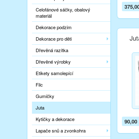
375,0
Celofánové sáčky, obalový
materiál
Dekorace podzim
Jut
Dekorace pro děti
Dřevěná razítka
Dřevěné výrobky
Etikety samolepící
Filc
Gumičky
Juta
Kytičky a dekorace
90,00
Lapače snů a zvonkohra