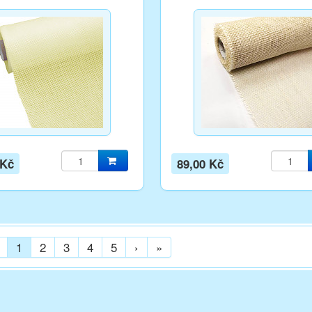
 Kč
89,00 Kč
1
2
3
4
5
›
»