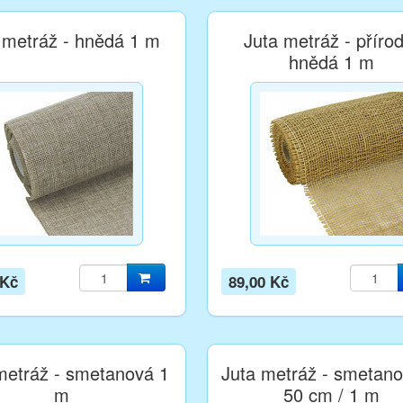
 metráž - hnědá 1 m
Juta metráž - příro
hnědá 1 m
 Kč
89,00 Kč
metráž - smetanová 1
Juta metráž - smetano
m
50 cm / 1 m