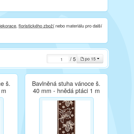
dekorace
,
floristického zboží
nebo materiálu pro další
/ 5
po 15
e š.
Bavlněná stuha vánoce š.
1 m
40 mm - hnědá ptáci 1 m