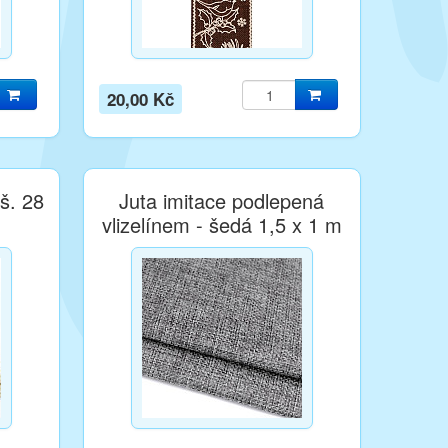
20,00 Kč
š. 28
Juta imitace podlepená
vlizelínem - šedá 1,5 x 1 m