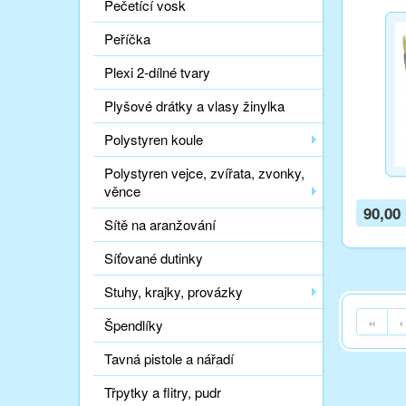
Pečetící vosk
Peříčka
Plexi 2-dílné tvary
Plyšové drátky a vlasy žinylka
Polystyren koule
Polystyren vejce, zvířata, zvonky,
věnce
90,00
Sítě na aranžování
Síťované dutinky
Stuhy, krajky, provázky
«
‹
Špendlíky
Tavná pistole a nářadí
Třpytky a flitry, pudr