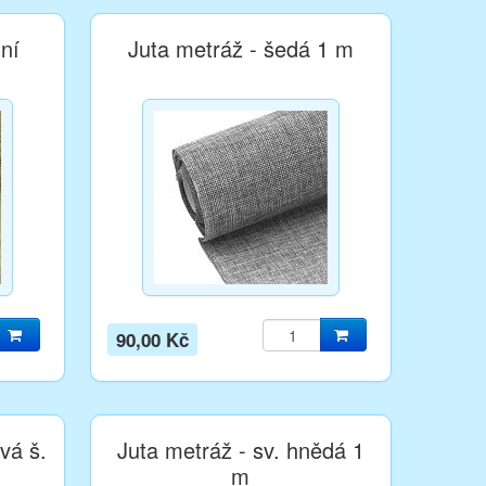
dní
Juta metráž - šedá 1 m
90,00 Kč
vá š.
Juta metráž - sv. hnědá 1
m