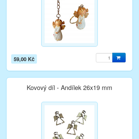
59,00 Kč
Kovový díl - Andílek 26x19 mm