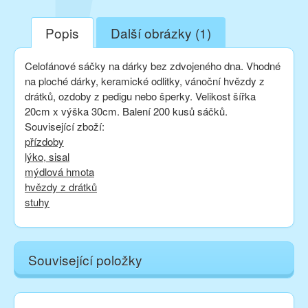
Popis
Další obrázky (1)
Celofánové sáčky na dárky bez zdvojeného dna. Vhodné
na ploché dárky, keramické odlitky, vánoční hvězdy z
drátků, ozdoby z pedigu nebo šperky. Velikost šířka
20cm x výška 30cm. Balení 200 kusů sáčků.
Související zboží:
přízdoby
lýko, sisal
mýdlová hmota
hvězdy z drátků
stuhy
Související položky