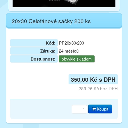
20x30 Celofánové sáčky 200 ks
Kód:
PP20x30/200
Záruka:
24 měsíců
Dostupnost:
obvykle skladem
350,00 Kč s DPH
289,26 Kč bez DPH
Koupit