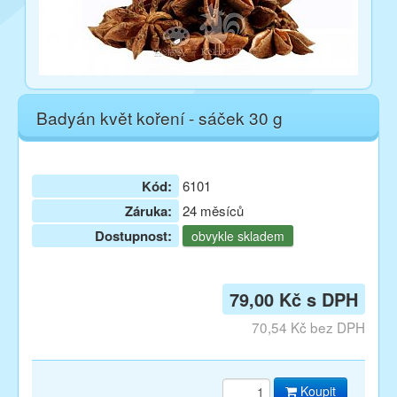
Badyán květ koření - sáček 30 g
Kód:
6101
Záruka:
24 měsíců
Dostupnost:
obvykle skladem
79,00 Kč s DPH
70,54 Kč bez DPH
Koupit