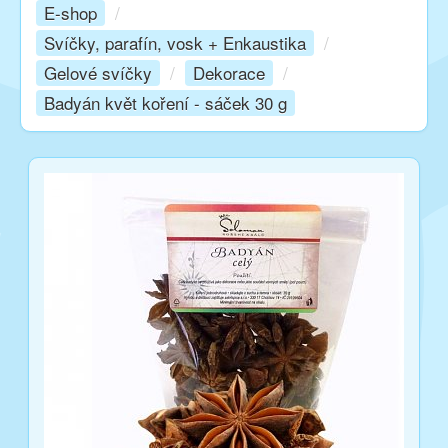
E-shop
/
Svíčky, parafín, vosk + Enkaustika
/
Kurzy
Gelové svíčky
/
Dekorace
/
Badyán květ koření - sáček 30 g
Techniky
Inspirace
Kontakt
Facebook