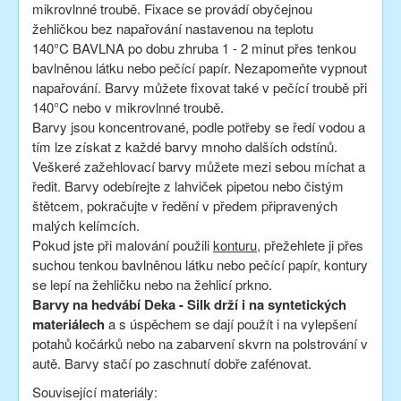
mikrovlnné troubě. Fixace se provádí obyčejnou
žehličkou bez napařování nastavenou na teplotu
140°C BAVLNA po dobu zhruba 1 - 2 minut přes tenkou
bavlněnou látku nebo pečící papír. Nezapomeňte vypnout
napařování. Barvy můžete fixovat také v pečící troubě při
140°C nebo v mikrovlnné troubě.
Barvy jsou koncentrované, podle potřeby se ředí vodou a
tím lze získat z každé barvy mnoho dalších odstínů.
Veškeré zažehlovací barvy můžete mezi sebou míchat a
ředit. Barvy odebírejte z lahviček pipetou nebo čistým
štětcem, pokračujte v ředění v předem připravených
malých kelímcích.
Pokud jste při malování použili
konturu
, přežehlete ji přes
suchou tenkou bavlněnou látku nebo pečící papír, kontury
se lepí na žehličku nebo na žehlicí prkno.
Barvy na hedvábí Deka - Silk drží i na syntetických
materiálech
a s úspěchem se dají použít i na vylepšení
potahů kočárků nebo na zabarvení skvrn na polstrování v
autě. Barvy stačí po zaschnutí dobře zafénovat.
Související materiály: