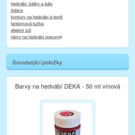
hedvábí: šátky a šály
štětce
kontury na hedvábí a textil
fantomová tužka
efektní sůl
rámy na hedvábí posuvn
é
Související položky
Barvy na hedvábí DEKA - 50 ml vínová