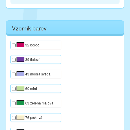
Vzorník barev
32 bordó
39 fialová
43 modrá světlá
60 mint
63 zelená májová
76 písková