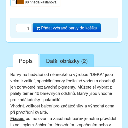
80 hnědá kaštanová
Přidat vybrané barvy do košíku
Popis
Další obrázky (2)
Barvy na hedvábí od německého výrobce "DEKA" jsou
velmi kvalitní, speciální barvy ředitelné vodou a obsahují
jen zdravotně nezávadné pigmenty. Můžete si vybrat z
palety téměř 40 barevných odstínů. Barvy jsou vhodné
pro začátečníky i pokročilé.
Vhodná velikost balení pro začátečníky a výhodná cena
při prvotřídní kvalitě.
Fixace:
po malování a zaschnutí barev je nutné provádět
fixaci teplem žehlením, fénováním, zapečením nebo v