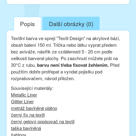
Popis
Další obrázky (0)
Textilní barva ve spreji "Textil Design" na akrylové bázi,
obsah balení 150 ml. Trička nebo látku vyprat předem
bez aviváže, nástřik ze vzdálenosti 5 - 20 cm podle
velikosti barvené plochy. Po zaschnutí můžete prát na
30°C z rubu,
barvu není třeba fixovat žehlením.
Před
použitím dobře protřepat a vyndat pojistku pod
rozprašovačem, návod přiložen.
Související materiály:
Metallic Liner
Glitter Liner​
metráž bavlněné plátno
černý fix na textil
černý gelový popisovač na textil
taška bavlněná
šablony