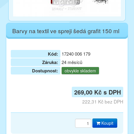
Barvy na textil ve spreji šedá grafit 150 ml
Kód:
17240 006 179
Záruka:
24 měsíců
Dostupnost:
obvykle skladem
269,00 Kč s DPH
222,31 Kč bez DPH
Koupit