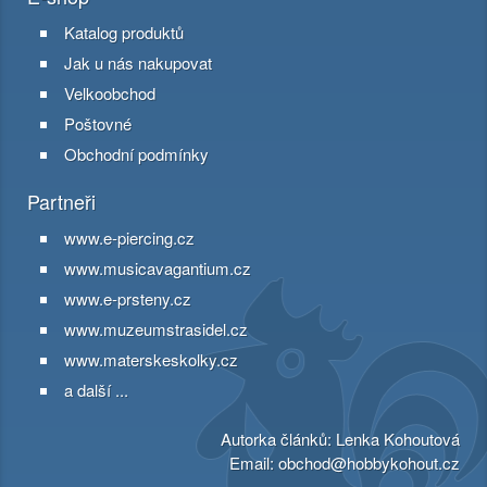
Katalog produktů
Jak u nás nakupovat
Velkoobchod
Poštovné
Obchodní podmínky
Partneři
www.e-piercing.cz
www.musicavagantium.cz
www.e-prsteny.cz
www.muzeumstrasidel.cz
www.materskeskolky.cz
a další ...
Autorka článků: Lenka Kohoutová
Email:
obchod@hobbykohout.cz