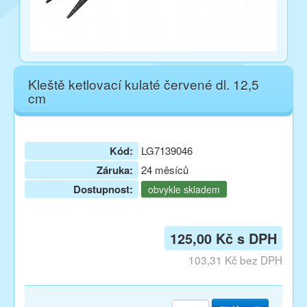
Kleště ketlovací kulaté červené dl. 12,5
cm
Kód:
LG7139046
Záruka:
24 měsíců
Dostupnost:
obvykle skladem
125,00 Kč s DPH
103,31 Kč bez DPH