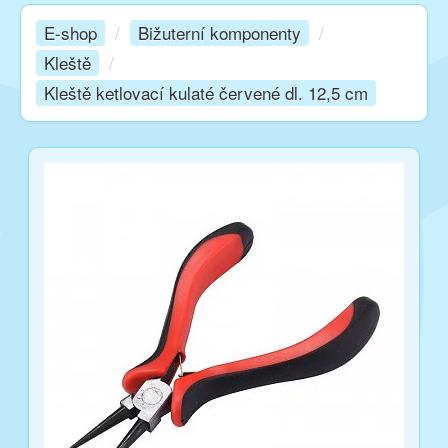
E-shop
/
Bižuterní komponenty
/
Kurzy
Kleště
/
Kleště ketlovací kulaté červené dl. 12,5 cm
Techniky
Inspirace
Kontakt
Facebook