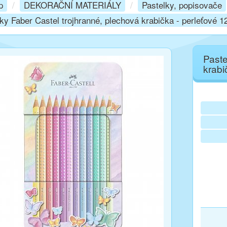
p
/
DEKORAČNÍ MATERIÁLY
/
Pastelky, popisovače
ky Faber Castel trojhranné, plechová krabička - perleťové 1
Paste
krabi