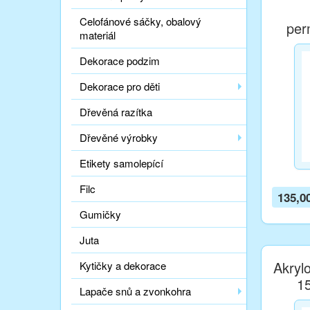
Celofánové sáčky, obalový
per
materiál
Dekorace podzim
Dekorace pro děti
Dřevěná razítka
Dřevěné výrobky
Etikety samolepící
Filc
135,0
Gumičky
Juta
Akryl
Kytičky a dekorace
1
Lapače snů a zvonkohra