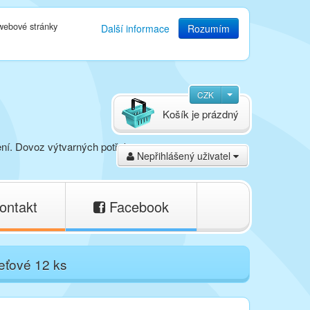
 webové stránky
Další informace
Rozumím
CZK
Košík je prázdný
ení. Dovoz výtvarných potřeb,
Nepřihlášený uživatel
ontakt
Facebook
leťové 12 ks