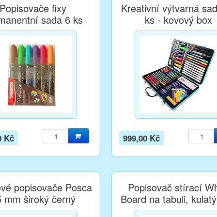
Popisovače fixy
Kreativní výtvarná sa
manentní sada 6 ks
ks - kovový box
0 Kč
999,00 Kč
ové popisovače Posca
Popisovač stírací Wh
5 mm široký černý
Board na tabuli, kulatý
2,5 mm