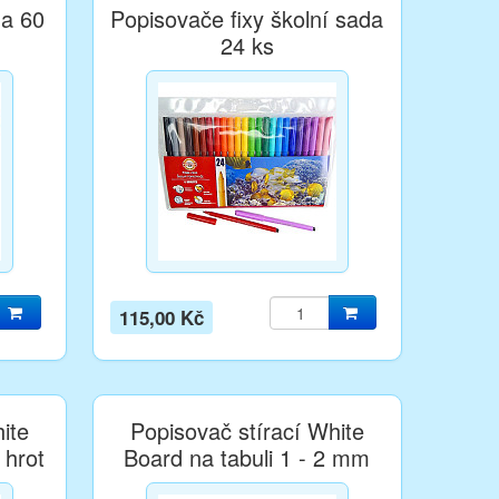
da 60
Popisovače fixy školní sada
24 ks
115,00 Kč
ite
Popisovač stírací White
 hrot
Board na tabuli 1 - 2 mm