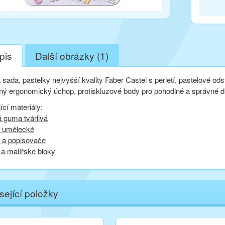
pis
Další obrázky (1)
sada, pastelky nejvyšší kvality Faber Castel s perletí, pastelové od
nný ergonomický úchop, protiskluzové body pro pohodlné a správné d
ící materiály:
á guma tvárlivá
y umělecké
y a popisovače
a malířské bloky
sející položky