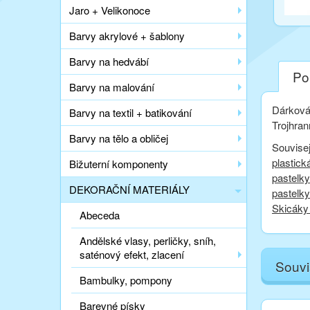
Jaro + Velikonoce
Barvy akrylové + šablony
Barvy na hedvábí
Po
Barvy na malování
Dárková 
Barvy na textil + batikování
T
rojhra
Barvy na tělo a obličej
Souvisej
plastick
Bižuterní komponenty
pastelk
DEKORAČNÍ MATERIÁLY
pastelk
Skicáky 
Abeceda
Andělské vlasy, perličky, sníh,
saténový efekt, zlacení
Souvi
Bambulky, pompony
Barevné písky