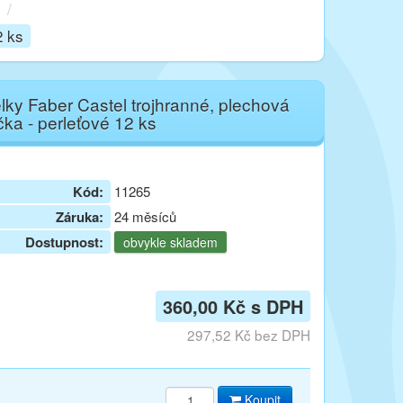
/
2 ks
lky Faber Castel trojhranné, plechová
čka - perleťové 12 ks
Kód:
11265
Záruka:
24 měsíců
Dostupnost:
obvykle skladem
360,00 Kč s DPH
297,52 Kč bez DPH
Koupit