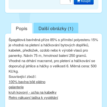
Koupit
Popis
Další obrázky (1)
Špagátová bavlněná příze 85% s příměsí polyesteru 15%
je vhodná na pletení a háčkování bytových doplňků,
kabelek, předložek, ozdob nebo k výrobě vlasů pro
panenky. Návin 75 m, hmotnost balení 250 gramů.
Vhodné na drhání macramé, pro pletení a háčkování se
doporučují jehlice a háčky o velikosti 6. Měrná cena: 500
Kč/kg.
Související zboží:
100% bavlna bílé plátno
galanterie
kruh kovový - ucha na kabelky
Retro nákupní taška k vyplétání