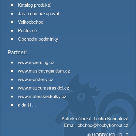
Katalog produktů
Jak u nás nakupovat
Velkoobchod
Poštovné
Obchodní podmínky
Partneři
www.e-piercing.cz
www.musicavagantium.cz
www.e-prsteny.cz
www.muzeumstrasidel.cz
www.materskeskolky.cz
a další ...
Autorka článků: Lenka Kohoutová
Email:
obchod@hobbykohout.cz
© HOBBY-KOHOUT