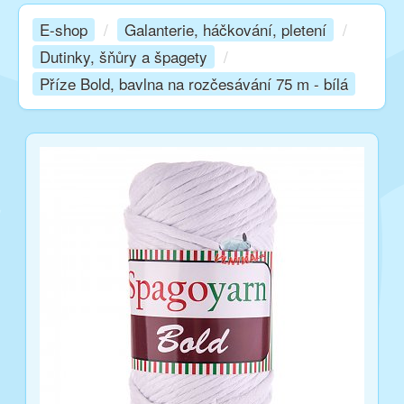
E-shop
/
Galanterie, háčkování, pletení
/
Kurzy
Dutinky, šňůry a špagety
/
Příze Bold, bavlna na rozčesávání 75 m - bílá
Techniky
Inspirace
Kontakt
Facebook