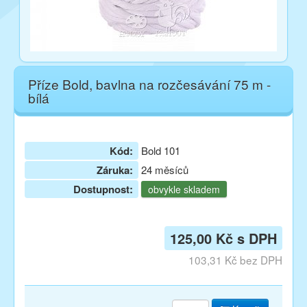
Příze Bold, bavlna na rozčesávání 75 m -
bílá
Kód:
Bold 101
Záruka:
24 měsíců
Dostupnost:
obvykle skladem
125,00 Kč s DPH
103,31 Kč bez DPH