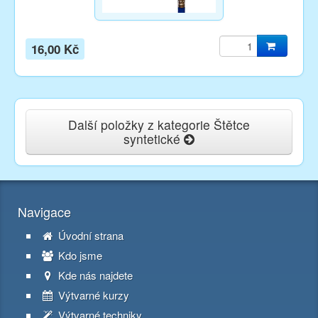
16,00 Kč
Další položky z kategorie Štětce
syntetické
Navigace
Úvodní strana
Kdo jsme
Kde nás najdete
Výtvarné kurzy
Výtvarné techniky