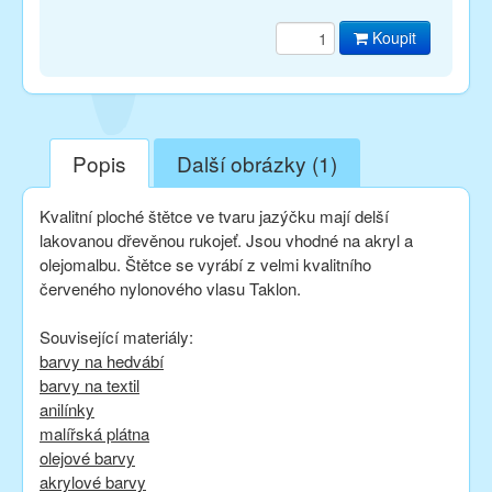
Koupit
Popis
Další obrázky (1)
Kvalitní ploché štětce ve tvaru jazýčku mají delší
lakovanou dřevěnou rukojeť. Jsou vhodné na akryl a
olejomalbu. Štětce se vyrábí z velmi kvalitního
červeného nylonového vlasu Taklon.
Související materiály:
barvy na hedvábí
barvy na textil
anilínky
malířská plátna
olejové barvy
akrylové barvy