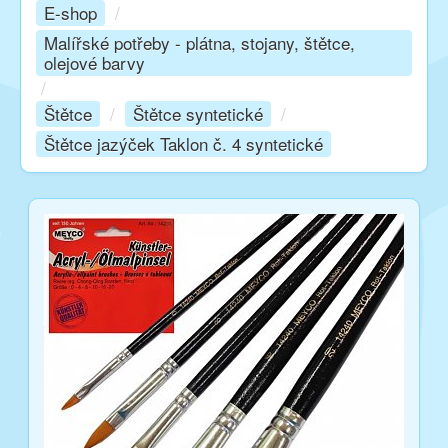
E-shop
/
Malířské potřeby - plátna, stojany, štětce,
Kurzy
olejové barvy
/
Štětce
/
Štětce syntetické
/
Techniky
Štětce jazýček Taklon č. 4 syntetické
Inspirace
Kontakt
Facebook