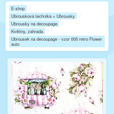
E-shop
/
Kurzy
Ubrousková technika + Ubrousky
/
Ubrousky na decoupage
/
Techniky
Květiny, zahrada
/
Ubrousek na decoupage - vzor 005 retro Flower
auto
Inspirace
Kontakt
Facebook