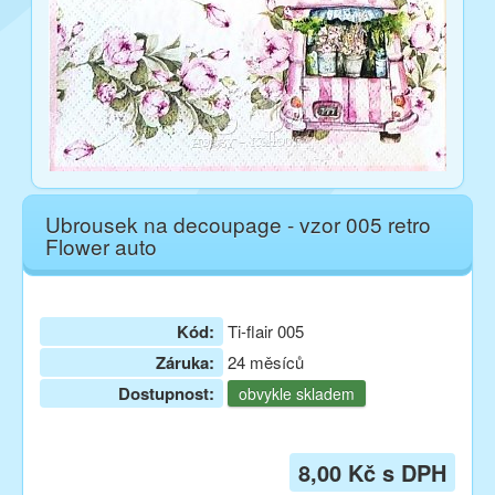
Ubrousek na decoupage - vzor 005 retro
Flower auto
Kód:
Ti-flair 005
Záruka:
24 měsíců
Dostupnost:
obvykle skladem
8,00 Kč s DPH