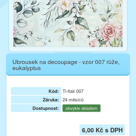
Ubrousek na decoupage - vzor 007 růže,
eukalyptus
Kód:
Ti-flair 007
Záruka:
24 měsíců
Dostupnost:
obvykle skladem
6,00 Kč s DPH