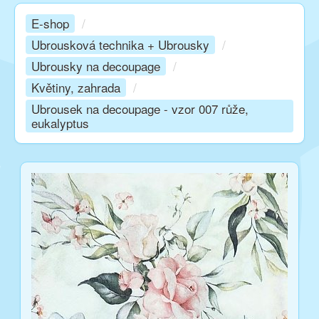
E-shop
/
Kurzy
Ubrousková technika + Ubrousky
/
Ubrousky na decoupage
/
Techniky
Květiny, zahrada
/
Ubrousek na decoupage - vzor 007 růže,
eukalyptus
Inspirace
Kontakt
Facebook