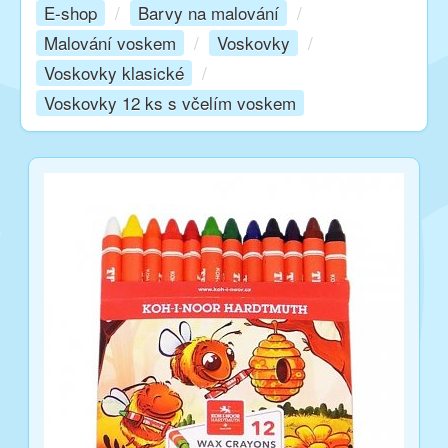
E-shop
/
Barvy na malování
/
Malování voskem
/
Voskovky
/
Kurzy
Voskovky klasické
/
Voskovky 12 ks s včelím voskem
Techniky
Inspirace
Kontakt
Facebook