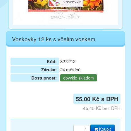
Voskovky 12 ks s včelím voskem
Kód:
8272/12
Záruka:
24 měsíců
Dostupnost:
obvykle skladem
55,00 Kč s DPH
45,45 Kč bez DPH
Koupit