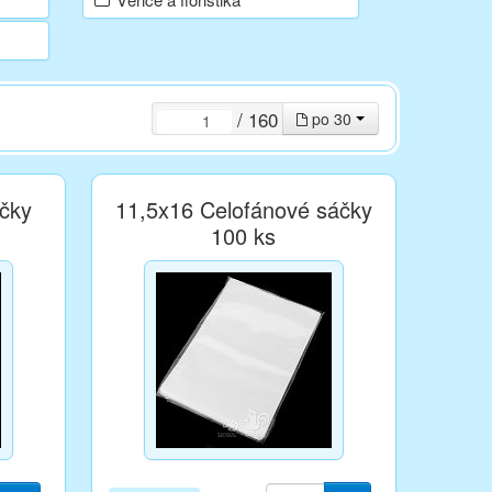
/ 160
po 30
čky
11,5x16 Celofánové sáčky
100 ks