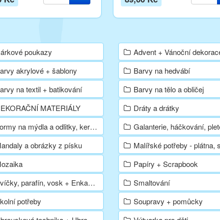
árkové poukazy
Advent + Vánoční dekorac
arvy akrylové + šablony
Barvy na hedvábí
arvy na textil + batikování
Barvy na tělo a obličej
EKORAČNÍ MATERIÁLY
Dráty a drátky
rmy na mýdla a odlitky, keramické prášky a hmoty
Galanterie, háčkování, plet
andaly a obrázky z písku
Malířské potřeby - plátna, stojany, štětce, olejové
ozaika
Papíry + Scrapbook
víčky, parafín, vosk + Enkaustika
Smaltování
kolní potřeby
Soupravy + pomůcky
brousková technika + Ubrousky
Výtvarka pro děti