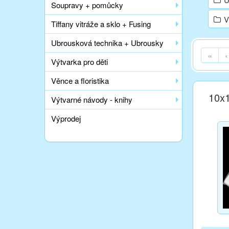
Soupravy + pomůcky
V
Tiffany vitráže a sklo + Fusing
Ubrousková technika + Ubrousky
«
‹
Výtvarka pro děti
Věnce a floristika
10x1
Výtvarné návody - knihy
Výprodej