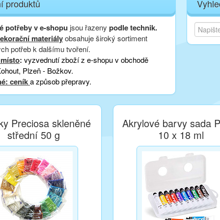
í produktů
Vyhle
é potřeby v e-shopu
jsou řazeny
podle technik.
ekorační materiály
obsahuje široký sortiment
ch potřeb k dalšímu tvoření.
 místo
:
vyzvednutí zboží z e-shopu v obchodě
ohout, Plzeň - Božkov.
é: ceník
a způsob přepravy.
ky Preciosa skleněné
Akrylové barvy sada 
střední 50 g
10 x 18 ml