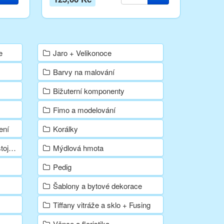
e
Jaro + Velikonoce
Barvy na malování
Bižuterní komponenty
Fimo a modelování
ení
Korálky
 barvy
Mýdlová hmota
Pedig
Šablony a bytové dekorace
Tiffany vitráže a sklo + Fusing
Věnce a floristika