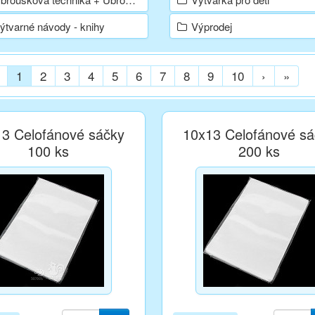
ýtvarné návody - knihy
Výprodej
1
2
3
4
5
6
7
8
9
10
›
»
3 Celofánové sáčky
10x13 Celofánové sá
100 ks
200 ks