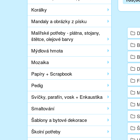
Korálky
Mandaly a obrázky z písku
Malířské potřeby - plátna, stojany,
D
štětce, olejové barvy
B
Mýdlová hmota
B
Mozaika
D
Papíry + Scrapbook
Fo
Pedig
M
Svíčky, parafín, vosk + Enkaustika
M
Smaltování
S
Šablony a bytové dekorace
Š
Školní potřeby
U