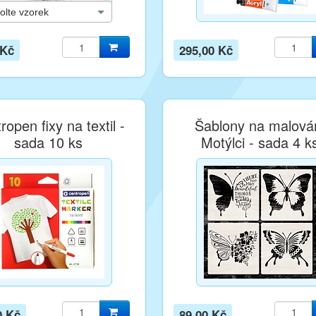
 Kč
295,00 Kč
ropen fixy na textil -
Šablony na malová
sada 10 ks
Motýlci - sada 4 k
0 Kč
89,00 Kč