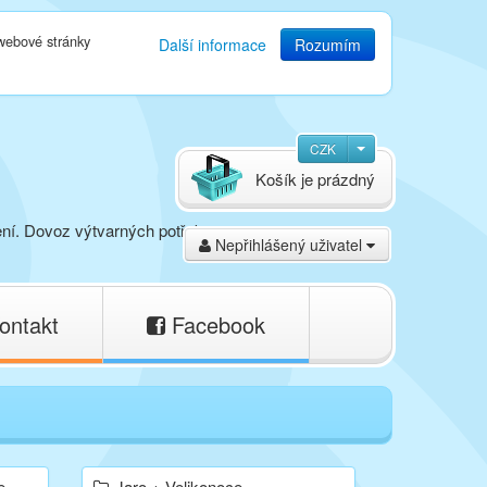
 webové stránky
Další informace
Rozumím
CZK
Košík je prázdný
ení. Dovoz výtvarných potřeb,
Nepřihlášený uživatel
ontakt
Facebook
e
Jaro + Velikonoce