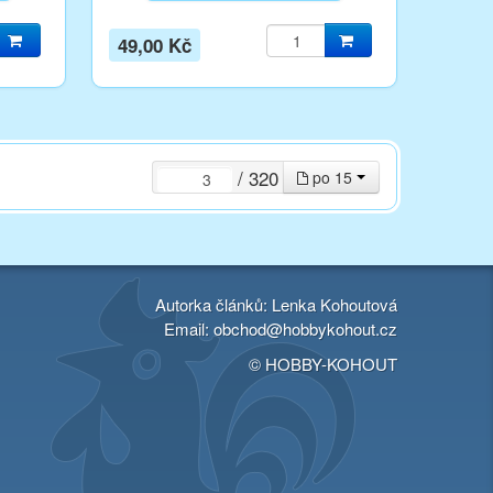
49,00 Kč
/ 320
po 15
Autorka článků: Lenka Kohoutová
Email:
obchod@hobbykohout.cz
© HOBBY-KOHOUT