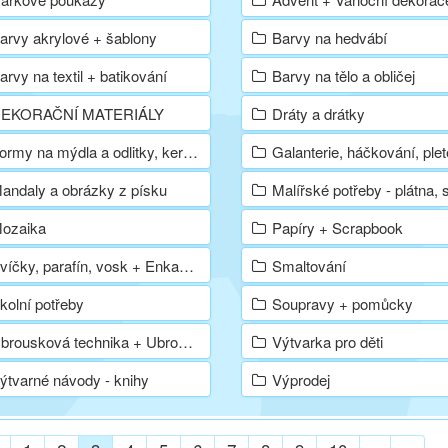
arvy akrylové + šablony
Barvy na hedvábí
arvy na textil + batikování
Barvy na tělo a obličej
EKORAČNÍ MATERIÁLY
Dráty a drátky
rmy na mýdla a odlitky, keramické prášky a hmoty
Galanterie, háčkování, plet
andaly a obrázky z písku
Malířské potřeby - plátna, stojany, štětce, olejové
ozaika
Papíry + Scrapbook
víčky, parafín, vosk + Enkaustika
Smaltování
kolní potřeby
Soupravy + pomůcky
brousková technika + Ubrousky
Výtvarka pro děti
ýtvarné návody - knihy
Výprodej