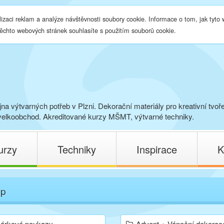
lizaci reklam a analýze návštěvnosti soubory cookie. Informace o tom, jak tyto
těchto webových stránek souhlasíte s použitím souborů cookie.
na výtvarných potřeb v Plzni. Dekorační materiály pro kreativní tvoř
elkoobchod. Akreditované kurzy MŠMT, výtvarné techniky.
urzy
Techniky
Inspirace
K
op
árkové poukazy
Advent + Vánoční dekorac