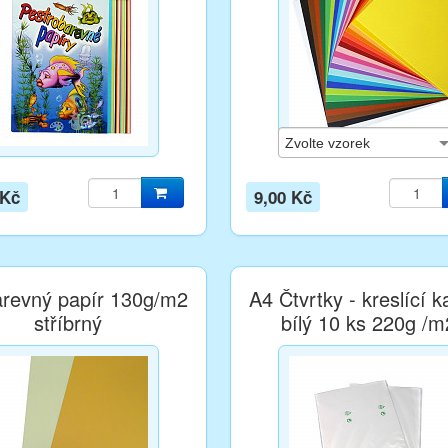
 Kč
9,00 Kč
revný papír 130g/m2
A4 Čtvrtky - kreslící k
stříbrný
bílý 10 ks 220g /m