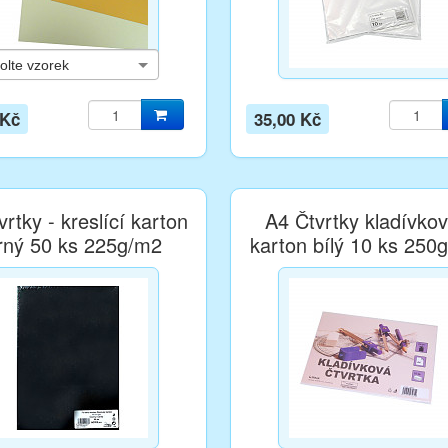
 Kč
35,00 Kč
rtky - kreslící karton
A4 Čtvrtky kladívkov
rný 50 ks 225g/m2
karton bílý 10 ks 250