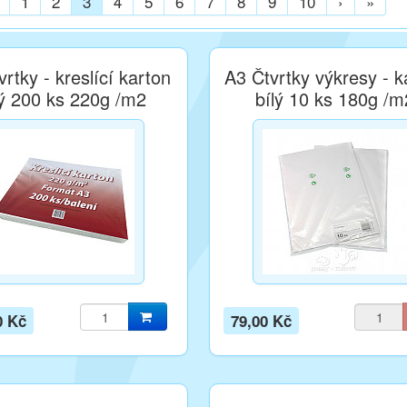
1
2
3
4
5
6
7
8
9
10
›
»
rtky - kreslící karton
A3 Čtvrtky výkresy - k
lý 200 ks 220g /m2
bílý 10 ks 180g /m
0 Kč
79,00 Kč