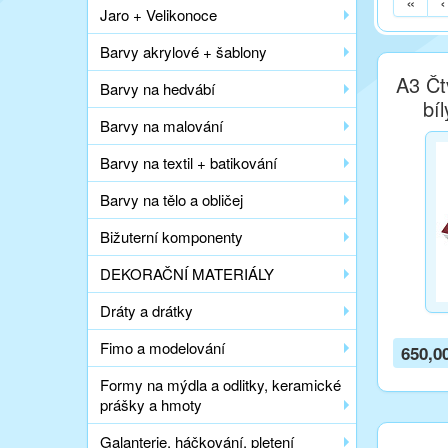
«
‹
Jaro + Velikonoce
Barvy akrylové + šablony
A3 Čtv
Barvy na hedvábí
bí
Barvy na malování
Barvy na textil + batikování
Barvy na tělo a obličej
Bižuterní komponenty
DEKORAČNÍ MATERIÁLY
Dráty a drátky
Fimo a modelování
650,0
Formy na mýdla a odlitky, keramické
prášky a hmoty
Galanterie, háčkování, pletení