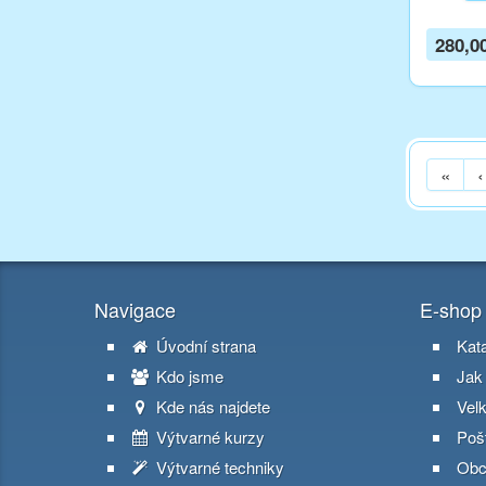
280,0
«
‹
Navigace
E-shop
Úvodní strana
Kat
Kdo jsme
Jak
Kde nás najdete
Vel
Výtvarné kurzy
Poš
Výtvarné techniky
Obc