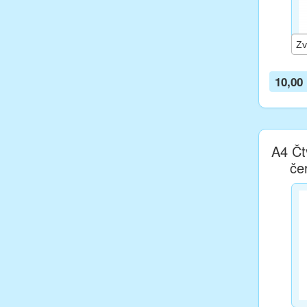
10,00
A4 Čtv
če