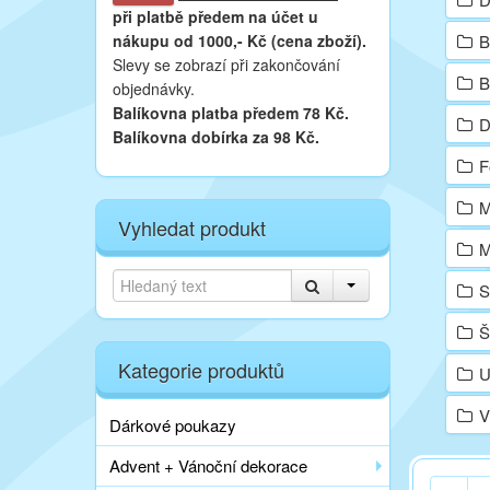
při platbě
předem na účet u
nákupu od 1000,- Kč (cena zboží).
B
Slevy se zobrazí při zakončování
B
objednávky.
Balíkovna platba předem 78 Kč.
D
Balíkovna dobírka za 98 Kč.
Fo
M
Vyhledat produkt
M
S
Š
Kategorie produktů
U
V
Dárkové poukazy
Advent + Vánoční dekorace