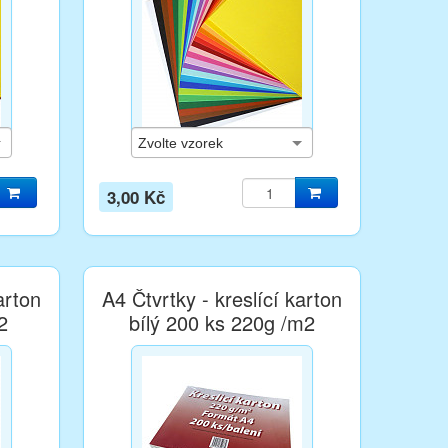
3,00 Kč
arton
A4 Čtvrtky - kreslící karton
2
bílý 200 ks 220g /m2