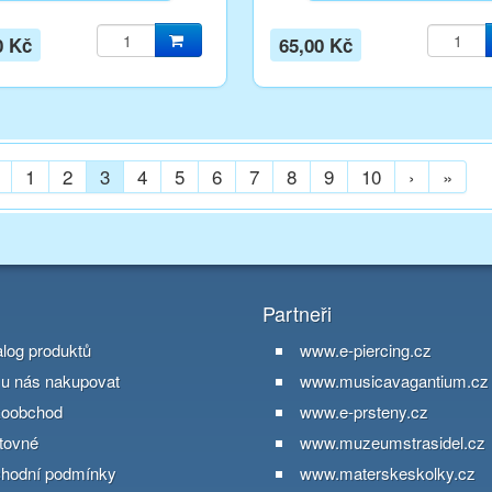
0 Kč
65,00 Kč
1
2
3
4
5
6
7
8
9
10
›
»
Partneři
alog produktů
www.e-piercing.cz
 u nás nakupovat
www.musicavagantium.cz
koobchod
www.e-prsteny.cz
tovné
www.muzeumstrasidel.cz
hodní podmínky
www.materskeskolky.cz