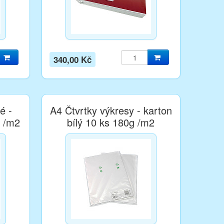
340,00 Kč
é -
A4 Čtvrtky výkresy - karton
g /m2
bílý 10 ks 180g /m2