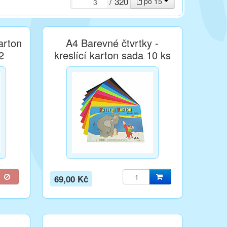
/ 320
po 15
arton
A4 Barevné čtvrtky -
2
kreslící karton sada 10 ks
180g/m2
69,00 Kč